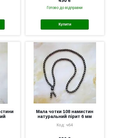
Готово до відправки
Купити
истини
Мала чотки 108 намистин
вий
натуральний пірит 6 мм
ч64