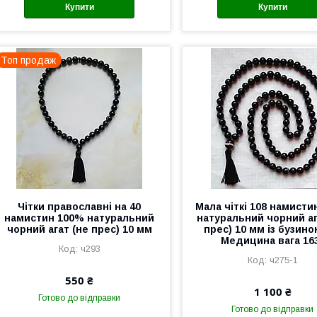
Купити
Купити
Топ продаж
Чітки православні на 40
Мала чіткі 108 намисти
намистин 100% натуральний
натуральний чорний аг
чорний агат (не прес) 10 мм
прес) 10 мм із бузино
Медицина вага 16
ч293
ч275-1
550 ₴
1 100 ₴
Готово до відправки
Готово до відправки