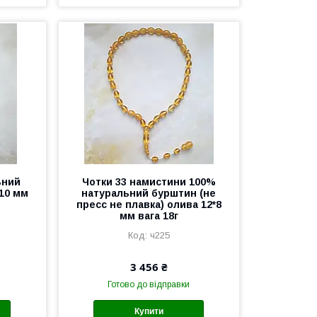
ьний
Чотки 33 намистини 100%
 10 мм
натуральний бурштин (не
пресс не плавка) олива 12*8
мм вага 18г
ч225
3 456 ₴
Готово до відправки
Купити