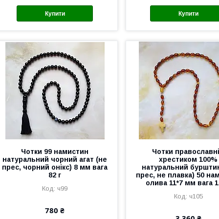
Купити
Купити
Чотки 99 намистин
Чотки православні
натуральний чорний агат (не
хрестиком 100%
прес, чорний онікс) 8 мм вага
натуральний бурштин
82 г
прес, не плавка) 50 на
олива 11*7 мм вага 1
ч99
ч105
780 ₴
3 360 ₴