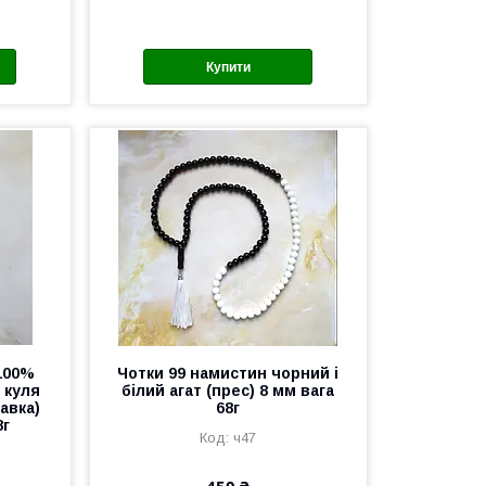
Купити
100%
Чотки 99 намистин чорний і
 куля
білий агат (прес) 8 мм вага
лавка)
68г
8г
ч47
450 ₴