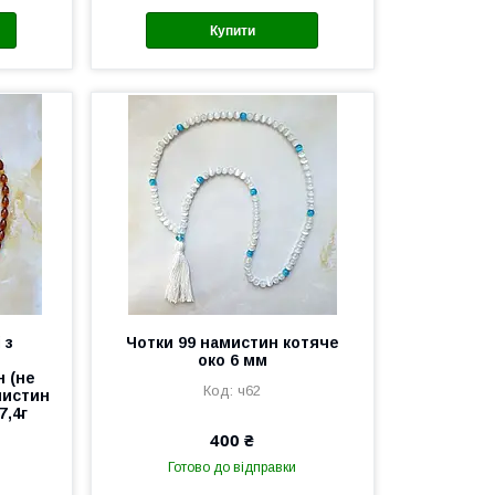
Купити
 з
Чотки 99 намистин котяче
око 6 мм
 (не
ч62
мистин
7,4г
400 ₴
Готово до відправки