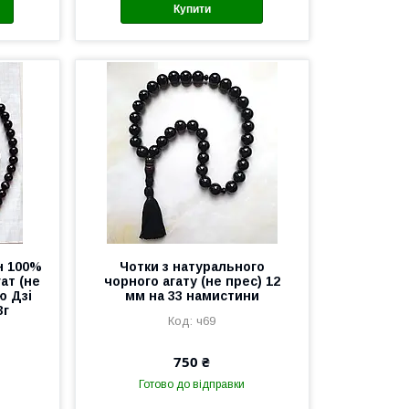
Купити
н 100%
Чотки з натурального
ат (не
чорного агату (не прес) 12
ю Дзі
мм на 33 намистини
3г
ч69
750 ₴
Готово до відправки