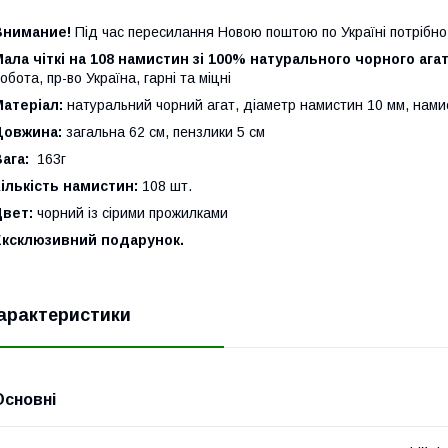
Внимание!
Під час пересилання Новою поштою по Україні потрібн
ала чіткі на 108 намистин зі 100% натурального чорного агат
обота, пр-во Україна, гарні та міцні
Матеріал:
натуральний чорний агат, діаметр намистин 10 мм, нами
Довжина:
загальна 62 см, пензлики 5 см
ага:
163г
ількість намистин:
108 шт.
Цвет:
чорний із сірими прожилками
Ексклюзивний подарунок.
арактеристики
Основні