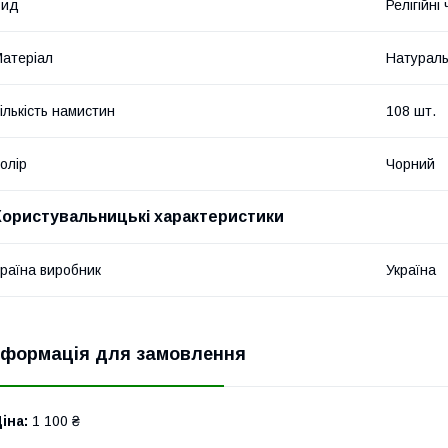
Вид
Релігійні
атеріал
Натураль
ількість намистин
108 шт.
олір
Чорний
Користувальницькі характеристики
раїна виробник
Україна
нформація для замовлення
іна:
1 100 ₴