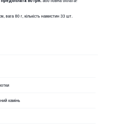
о
предоплата 80 грн.
або повна оплата!
, вага 80 г, кількість намистин 33 шт.
 чотки
ний камінь