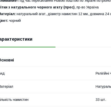
Внимание!
Під час пересилання Новою поштою по Україні потрібн
ітки з натурального чорного агату (прес)
, пр-во Україна
Матеріал:
натуральний агат, діаметр намистин 12 мм, довжина 24 см
Цвет:
чорний
арактеристики
Основні
Вид
Релігійні
атеріал
Натураль
ількість намистин
33 шт.