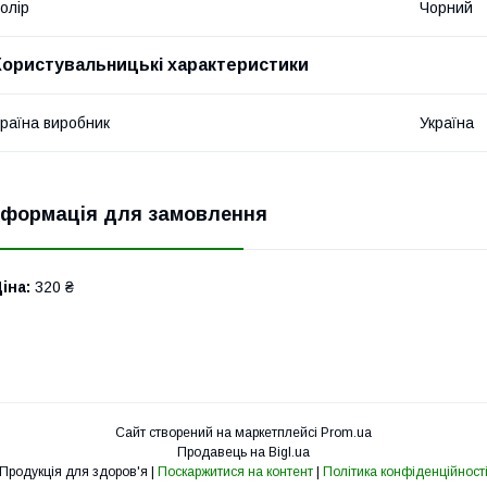
олір
Чорний
Користувальницькі характеристики
раїна виробник
Україна
нформація для замовлення
іна:
320 ₴
Сайт створений на маркетплейсі
Prom.ua
Продавець на Bigl.ua
Продукція для здоров'я |
Поскаржитися на контент
|
Політика конфіденційност