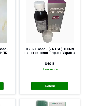
Селен
Цинк+Селен (ZN+SE) 100мл
 НПК
нанотехнології пр-во Україна
340 ₴
В наявності
Купити