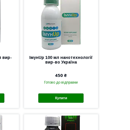
л вир-
ІмунUp 100 мл нанотехнології
вир-во Україна
450 ₴
Готово до відправки
Купити