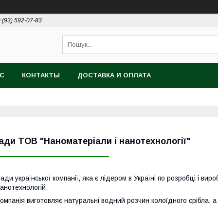
 (93) 592-07-83
АС
КОНТАКТЫ
ДОСТАВКА И ОПЛАТА
ади ТОВ "Наноматеріали і нанотехнології"
ади української компанії, яка є лідером в Україні по розробці і вир
анотехнологій.
омпанія виготовляє натуральні водний розчин колоїдного срібла, а