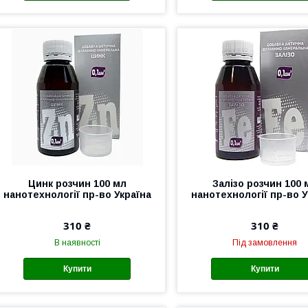
Цинк розчин 100 мл
Залізо розчин 100 
нанотехнології пр-во Україна
нанотехнології пр-во У
310 ₴
310 ₴
В наявності
Під замовлення
Купити
Купити