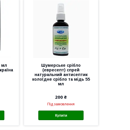
0 мл
Шумерське срібло
країна
(евресепт) спрей
натуральний антисептик
колоїдне срібло та мідь 55
мл
200 ₴
Під замовлення
Купити