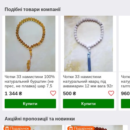
Подібні товари компанії
Чотки 33 намистини 100%
Чотки 33 намистини
Чотк
натуральний бурштин (не
натуральний кварц під
нату
прес, не плавка) шар 7,5
аквамарин 12 мм вага 92г
галт
мм вага 9,2г
1 344
500
960
₴
₴
Купити
Купити
Акційні пропозиції та новинки
Подарунок
Подарунок