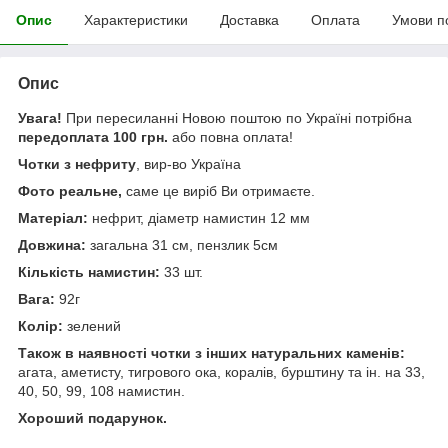
Опис
Характеристики
Доставка
Оплата
Умови п
Опис
Увага!
При пересиланні Новою поштою по Україні потрібна
передоплата 100 грн.
або повна оплата!
Чотки з нефриту
, вир-во Україна
Фото реальне,
саме це виріб Ви отримаєте.
Матеріал:
нефрит, діаметр намистин 12 мм
Довжина:
загальна 31 см, пензлик 5см
Кількість намистин:
33 шт.
Вага:
92г
Колір:
зелений
Також в наявності чотки з інших натуральних каменів:
агата, аметисту, тигрового ока, коралів, бурштину та ін. на 33,
40, 50, 99, 108 намистин.
Хороший подарунок.