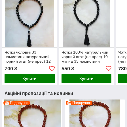
Чотки чоловічі 33
Чотки 100% натуральний
Чотк
намистини натуральний
чорний агат (не прес) 10
нату
чорний агат (не прес) 12
мм на 33 намистини
(не 
мм
700
550
780
₴
₴
Купити
Купити
Акційні пропозиції та новинки
Подарунок
Подарунок