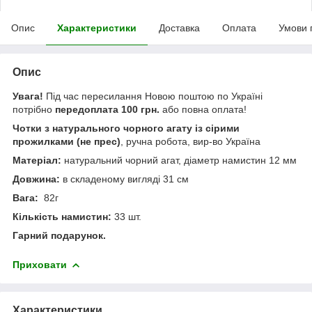
Опис
Характеристики
Доставка
Оплата
Умови 
Опис
Увага!
Під час пересилання Новою поштою по Україні
потрібно
передоплата 100 грн.
або повна оплата!
Чотки з натурального чорного агату із сірими
прожилками (не прес)
, ручна робота, вир-во Україна
Матеріал:
натуральний чорний агат, діаметр намистин 12 мм
Довжина:
в складеному вигляді 31 см
Вага:
82г
Кількість намистин:
33 шт.
Гарний подарунок.
Приховати
Характеристики