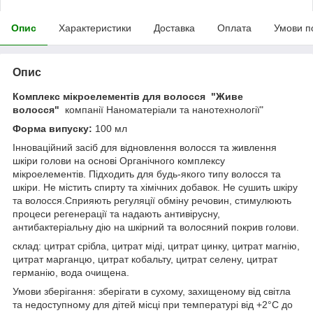
Опис
Характеристики
Доставка
Оплата
Умови п
Опис
Комплекс мікроелементів для волосся "Живе
волосся"
компанії Наноматеріали та нанотехнології"
Форма випуску:
100 мл
Інноваційний засіб для відновлення волосся та живлення
шкіри голови на основі Органічного комплексу
мікроелементів. Підходить для будь-якого типу волосся та
шкіри. Не містить спирту та хімічних добавок. Не сушить шкіру
та волосся.Сприяють регуляції обміну речовин, стимулюють
процеси регенерації та надають антивірусну,
антибактеріальну дію на шкірний та волосяний покрив голови.
склад: цитрат срібла, цитрат міді, цитрат цинку, цитрат магнію,
цитрат марганцю, цитрат кобальту, цитрат селену, цитрат
германію, вода очищена.
Умови зберігання: зберігати в сухому, захищеному від світла
та недоступному для дітей місці при температурі від +2°С до