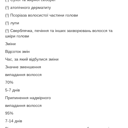
(!) атопічного дерматиту
(!) Псоріаза волосистої частини голови
(!) лупи
(!) Сверблячка, печіння та інших захворювань волосся та
шкіри голови
Зміни
Відсоток змін
Час, за який відбулися зміни
Значне зменшення
випадання волосся
70%
5-7 днів
Припинення надмірного
випадання волосся
95%
7-14 днів