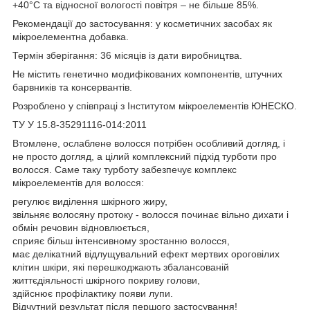
+40°С та відносної вологості повітря – не більше 85%.
Рекомендації до застосування: у косметичних засобах як
мікроелементна добавка.
Термін зберігання: 36 місяців із дати виробництва.
Не містить генетично модифікованих компонентів, штучних
барвників та консервантів.
Розроблено у співпраці з Інститутом мікроелементів ЮНЕСКО.
ТУ У 15.8-35291116-014:2011
Втомлене, ослаблене волосся потрібен особливий догляд, і
не просто догляд, а цілий комплексний підхід турботи про
волосся. Саме таку турботу забезпечує комплекс
мікроелементів для волосся:
регулює виділення шкірного жиру,
звільняє волосяну протоку - волосся починає вільно дихати і
обмін речовин відновлюється,
сприяє більш інтенсивному зростанню волосся,
має делікатний відлущувальний ефект мертвих ороговілих
клітин шкіри, які перешкоджають збалансованій
життєдіяльності шкірного покриву голови,
здійснює профілактику появи лупи.
Відчутний результат після першого застосування!