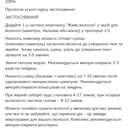
100%
Протягом усього курсу застосування
ЗАСТОСУВАННЯ:
Додайте 1-у частину комплексу "Живе волосся" у засіб для
волосся (шампунь, бальзам або маску) у пропорції 1:5.
Нанесіть невелику кількість готової суміші
(комплекс+шампунь) на вологе волосся до утворення піни та
змийте. Знову нанесіть суміш, утріть до утворення піни і
залиште на 3-5 хвилин.
Змити теплою водою. Рекомендується використовувати 2-3
рази на тиждень.
Нанесіть суміш (бальзам + комплекс) на 7-10 хвилин після
одноразового використання шампуню. Рекомендується
використовувати кілька разів на тиждень.
При жирній себореї курс становить 4-17 тижнів, при псоріазі
волосистої частини голови – 8-12 тижнів.
Можете спокійно сушити волосся у звичному для вас режимі,
але все ж не забувайте, що термічна дія – це завжди
мікротравми для вашого волосся. Комплекс рекомендується
використовувати регулярно.