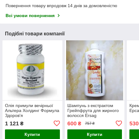
Повернення товару впродовж 14 днів за домовленістю
Всі умови повернення
Подібні товари компанії
Олія примули вечірньої
Шампунь з екстрактом
Крем
Альтера Холдинг Формула
Грейпфрута для жирного
Ерса
Здоров'я
волосся Ersag
1 121
600
530
₴
₴
757 ₴
Купити
Купити