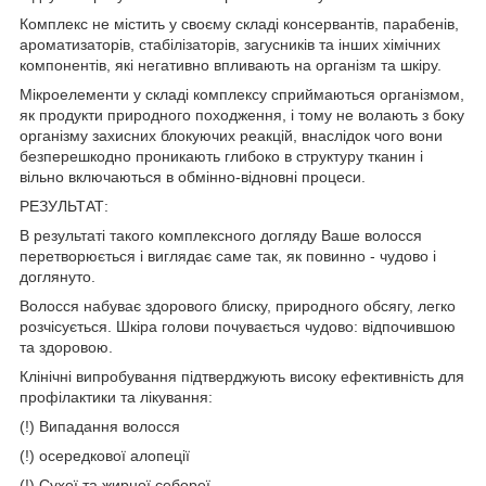
Комплекс не містить у своєму складі консервантів, парабенів,
ароматизаторів, стабілізаторів, загусників та інших хімічних
компонентів, які негативно впливають на організм та шкіру.
Мікроелементи у складі комплексу сприймаються організмом,
як продукти природного походження, і тому не волають з боку
організму захисних блокуючих реакцій, внаслідок чого вони
безперешкодно проникають глибоко в структуру тканин і
вільно включаються в обмінно-відновні процеси.
РЕЗУЛЬТАТ:
В результаті такого комплексного догляду Ваше волосся
перетворюється і виглядає саме так, як повинно - чудово і
доглянуто.
Волосся набуває здорового блиску, природного обсягу, легко
розчісується. Шкіра голови почувається чудово: відпочившою
та здоровою.
Клінічні випробування підтверджують високу ефективність для
профілактики та лікування:
(!) Випадання волосся
(!) осередкової алопеції
(!) Сухої та жирної себореї