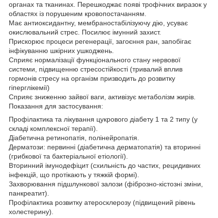
органах та тканинах. Перешкоджає появі трофічних виразок у
областях із порушеним кровопостачанням.
Має антиоксидантну, мембраностабілізуючу дію, усуває
окислювальний стрес. Посилює імунний захист.
Прискорює процеси регенерації, загоєння ран, запобігає
інфікуванню шкірних ушкоджень.
Сприяє нормалізації функціонального стану нервової
системи, підвищенню стресостійкості (тривалий вплив
гормонів стресу на організм призводить до розвитку
гіперглікемії)
Сприяє зниженню зайвої ваги, активізує метаболізм жирів.
Показання для застосування:
Профілактика та лікування цукрового діабету 1 та 2 типу (у
складі комплексної терапії).
Діабетична ретинопатія, полінейропатія.
Дерматози: первинні (діабетична дерматопатія) та вторинні
(грибкової та бактеріальної етіології).
Вторинний імунодефіцит (схильність до частих, рецидивних
інфекцій, що протікають у тяжкій формі).
Захворювання підшлункової залози (фіброзно-кістозні зміни,
панкреатит).
Профілактика розвитку атеросклерозу (підвищений рівень
холестерину).