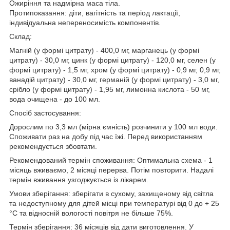
Ожиріння та надмірна маса тіла.
Протипоказання: діти, вагітність та період лактації,
індивідуальна непереносимість компонентів.
Склад:
Магній (у формі цитрату) - 400,0 мг, марганець (у формі
цитрату) - 30,0 мг, цинк (у формі цитрату) - 120,0 мг, селен (у
формі цитрату) - 1,5 мг, хром (у формі цитрату) - 0,9 мг, 0,9 мг,
ванадій цитрату) - 30,0 мг, германій (у формі цитрату) - 3,0 мг,
срібло (у формі цитрату) - 1,95 мг, лимонна кислота - 50 мг,
вода очищена - до 100 мл.
Спосіб застосування:
Дорослим по 3,3 мл (мірна ємність) розчинити у 100 мл води.
Споживати раз на добу під час їжі. Перед використанням
рекомендується збовтати.
Рекомендований термін споживання: Оптимальна схема - 1
місяць вживаємо, 2 місяці перерва. Потім повторити. Надалі
термін вживання узгоджується із лікарем.
Умови зберігання: зберігати в сухому, захищеному від світла
та недоступному для дітей місці при температурі від 0 до + 25
°C та відносній вологості повітря не більше 75%.
Термін зберігання: 36 місяців від дати виготовлення. У