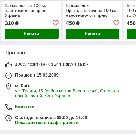
Залізо розчин 100 мл
Біокомплекс
Біок
нанотехнології пр-во
Протидіабетичний 100 мл
100 
Україна
нанотехнології пр-во
во У
Україна
310
450
450
₴
₴
Купити
Купити
Про нас
100% позитивних з 244 відгуків за рік
Працює з 15.03.2009
м. Київ
ул. Телиги, 15 (район метро Дорогожичи), Отправка
новой почтой, Київ, Україна
Контакти
Сьогодні працює з 09:00 до 19:00
Показати весь графік роботи