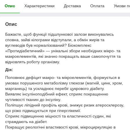
Опис
Характеристики
Доставка
Оплата
Умови п
Опис
Бажаєте, щоб функції підшлункової залози виконувались
сповна, зайві кілограми відступали, а обмін жирів та
вуглеводів був нормалізований? Біокомплекс
«Протидіабетичний» — унікальні збори необхідних мікро- та
макроелементів, які значно покращать ваше самопочуття та
відновлять роботу організму.
Дія:
Поповнює дефіцит макро- та мікроелементів, формується в
умовах порушеного метаболізму глюкози (магній, цинк, хром,
марганець) та ускладнює перебіг цукрового діабету.
Виявляє інсуліноподібний ефект, сприяє покращенню
чутливості тканин до інсуліну.
Поліпшує ліпідний профіль крові, знижує ризик атеросклерозу,
що різко підвищується при гіперглікемії.
Сприяє підвищенню міцності та еластичності судин, які
страждають на діабет.
Покращує реологічні властивості крові, мікроциркуляцію в