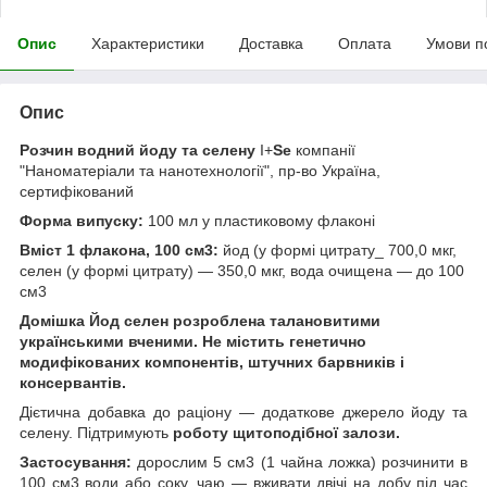
Опис
Характеристики
Доставка
Оплата
Умови п
Опис
Розчин водний йоду та селену
I+
Se
компанії
"Наноматеріали та нанотехнології", пр-во Україна,
сертифікований
Форма випуску:
100 мл у пластиковому флаконі
Вміст 1 флакона, 100 см
3
:
йод (у формі цитрату_ 700,0 мкг,
селен (у формі цитрату) — 350,0 мкг, вода очищена — до 100
см
3
Домішка Йод селен розроблена талановитими
українськими вченими. Не містить генетично
модифікованих компонентів, штучних барвників і
консервантів.
Дієтична добавка до раціону — додаткове джерело йоду та
селену. Підтримують
роботу щитоподібної залози.
Застосування:
дорослим 5 см
3
(1 чайна ложка) розчинити в
100 см
3
води або соку, чаю — вживати двічі на добу під час