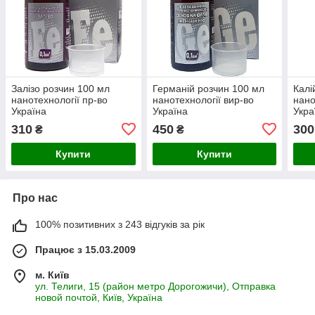
Залізо розчин 100 мл
Германій розчин 100 мл
Калі
нанотехнології пр-во
нанотехнології вир-во
нано
Україна
Україна
Укра
310
450
300
₴
₴
Купити
Купити
Про нас
100% позитивних з 243 відгуків за рік
Працює з 15.03.2009
м. Київ
ул. Телиги, 15 (район метро Дорогожичи), Отправка
новой почтой, Київ, Україна