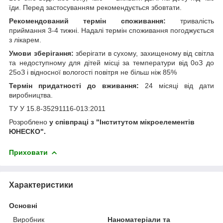
їди. Перед застосуванням рекомендується збовтати.
Рекомендований термін споживання:
тривалість
приймання 3-4 тижні. Надалі термін споживання погоджується
з лікарем.
Умови зберігання:
зберігати в сухому, захищеному від світла
та недоступному для дітей місці за температури від 0
о
З до
25
о
З і відносної вологості повітря не більш ніж 85%
Термін придатності до вживання:
24 місяці від дати
виробництва.
ТУ У 15.8-35291116-013:2011
Розроблено
у співпраці з "Інститутом мікроелементів
ЮНЕСКО".
Приховати
Характеристики
Основні
Виробник
Наноматеріали та