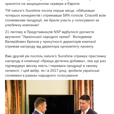
хранятся на защищенном сервере в Европе.
ТМ nature's Sunshine посіла перше місце, обійшовши
чотирьох конкурентів і отримавши 58% голосів. Спасибі всім
споживачам продукції, які брали участь у голосуванні за
улюблену компанію!
21 лютому в Представництві NSP відбулося урочисте
вручення "Української народної премії". Володимир
Валерійович Брехов у присутності директорів компанії
отримав нагороду від директора оргкомітету проекту.
Вже другий рік поспіль nature's Sunshine отримує престижну
нагороду в номінації «Краща дієтична добавка», яка ще раз
підтверджує високу якість і переваги продукції в своєму
сегменті. І цей вибір, як і в 2017 році, зробили українські
споживачі в рамках народного голосування.