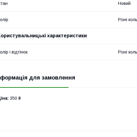
Стан
Новий
олір
Різні кол
Користувальницькі характеристики
олір і відтінок
Різні кол
нформація для замовлення
іна:
350 ₴