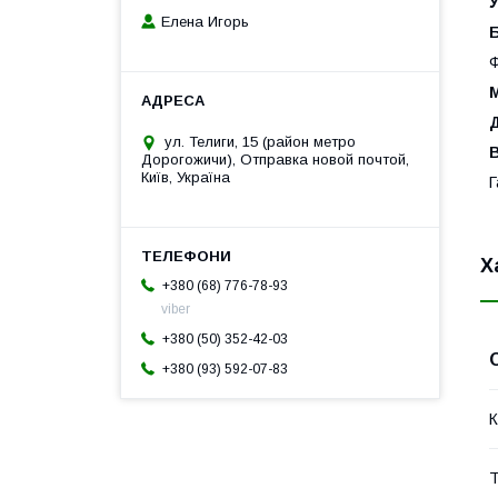
У
Елена Игорь
Ф
М
ул. Телиги, 15 (район метро
Дорогожичи), Отправка новой почтой,
Київ, Україна
Г
Х
+380 (68) 776-78-93
viber
+380 (50) 352-42-03
+380 (93) 592-07-83
К
Т