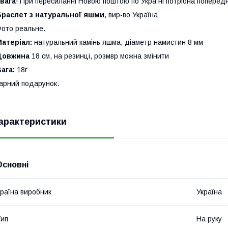
вага
! При пересиланні Новою поштою по Україні потрібна попередн
Браслет з натуральної яшми
, вир-во Україна
ото реальне.
атеріал:
натуральний камінь яшма, діаметр намистин 8 мм
Довжина
18 см, на резинці, розмвр можна змінити
Вага:
18г
арний подарунок.
арактеристики
Основні
раїна виробник
Україна
ип
На руку