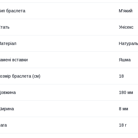
ип браслета
М'який
тать
Унісекс
атеріал
Натураль
амені вставки
Яшма
озмір браслета (см)
18
Довжина
180 мм
Ширина
8 мм
ага
18 г