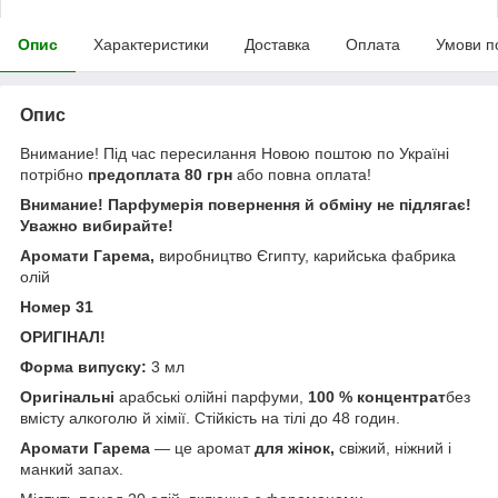
Опис
Характеристики
Доставка
Оплата
Умови п
Опис
Внимание! Під час пересилання Новою поштою по Україні
потрібно
предоплата 80 грн
або повна оплата!
Внимание! Парфумерія повернення й обміну не підлягає!
Уважно вибирайте!
Аромати Гарема
,
виробництво Єгипту, карийська фабрика
олій
Номер 31
ОРИГІНАЛ!
Форма випуску:
3 мл
Оригінальні
арабські олійні парфуми,
100 % концентрат
без
вмісту алкоголю й хімії. Стійкість на тілі до 48 годин.
Аромати Гарема
— це аромат
для жінок,
свіжий, ніжний і
манкий запах.