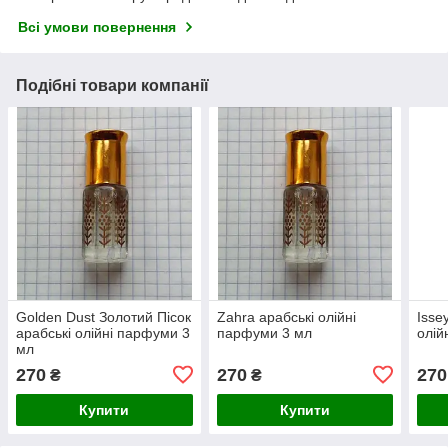
Всі умови повернення
Подібні товари компанії
Golden Dust Золотий Пісок
Zahra арабські олійні
Isse
арабські олійні парфуми 3
парфуми 3 мл
олій
мл
270
270
270
₴
₴
Купити
Купити