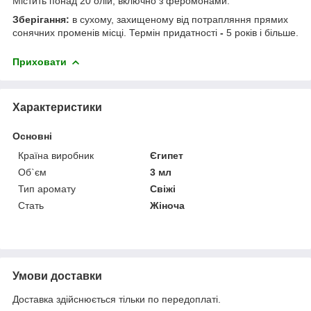
Містить понад 20 олій, включно з феромонами.
Зберігання:
в сухому, захищеному від потрапляння прямих
сонячних променів місці. Термін придатності
-
5 років і більше.
Приховати
Характеристики
Основні
Країна виробник
Єгипет
Об`єм
3 мл
Тип аромату
Свіжі
Стать
Жіноча
Умови доставки
Доставка здійснюється тільки по передоплаті.