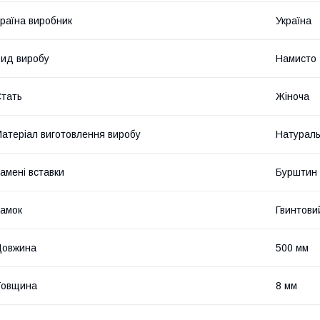
раїна виробник
Україна
ид виробу
Намисто
тать
Жіноча
атеріал виготовлення виробу
Натураль
амені вставки
Бурштин
амок
Гвинтови
Довжина
500 мм
Товщина
8 мм