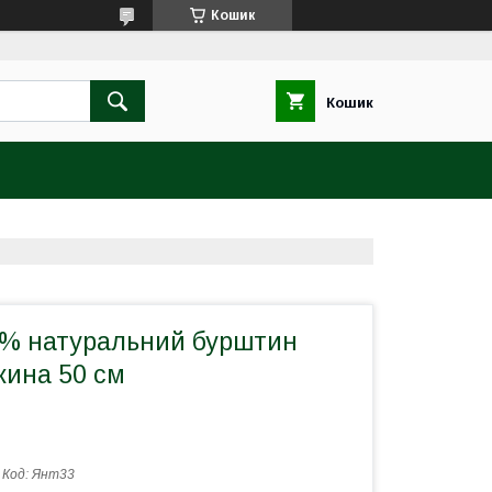
Кошик
Кошик
% натуральний бурштин
жина 50 см
Код:
Янт33