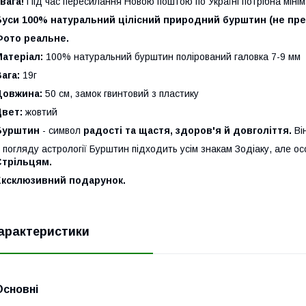
вага!
Під час пересилання Новою поштою по Україні потрібна міні
уси 100% натуральний цілісний природний бурштин (не прес
Фото реальне.
атеріал:
100% натуральний бурштин полірований галовка 7-9 мм
ага:
19г
Довжина:
50 см, замок гвинтовий з пластику
Цвет:
жовтий
Бурштин
- символ
радості та щастя, здоров'я й довголіття.
Ві
 погляду астрології Бурштин підходить усім знакам Зодіаку, але 
Стрільцям.
Ексклюзивний подарунок.
арактеристики
Основні