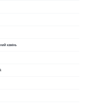
ний камінь
й