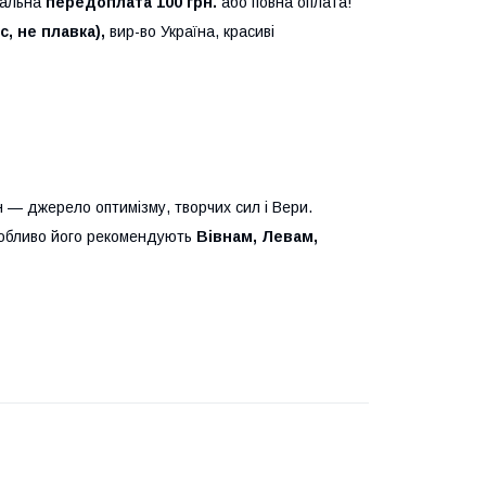
мальна
передоплата 100 грн.
або повна оплата!
, не плавка),
вир-во Україна, красиві
н — джерело оптимізму, творчих сил і Вери.
особливо його рекомендують
Вівнам, Левам,