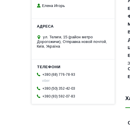
У
Елена Игорь
Б
М
В
ул. Телиги, 15 (район метро
Дорогожичи), Отправка новой почтой,
Київ, Україна
З
+380 (68) 776-78-93
viber
+380 (50) 352-42-03
+380 (93) 592-07-83
Х