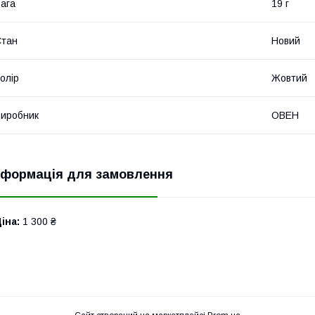
ага
19 г
Стан
Новий
олір
Жовтий
иробник
ОВЕН
нформація для замовлення
іна:
1 300 ₴