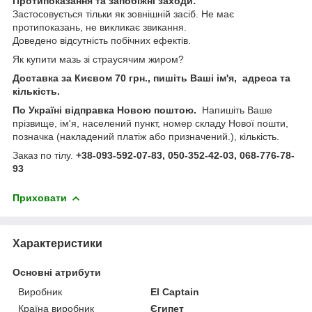
Протипоказання та запобіжні заходи:
Застосовується тільки як зовнішній засіб. Не має
протипоказань, не викликає звикання.
Доведено відсутність побічних ефектів.
Як купити мазь зі страусячим жиром?
Доставка за Києвом 70 грн., пишіть Ваші ім'я, адреса та
кількість.
По Україні відправка Новою поштою.
Напишіть Ваше
прізвище, ім'я, населений пункт, номер складу Нової пошти,
позначка (накладений платіж або призначений.), кількість.
Заказ по тілу.
+38-093-592-07-83, 050-352-42-03, 068-776-78-
93
Приховати
Характеристики
Основні атрибути
Виробник
El Captain
Країна виробник
Єгипет