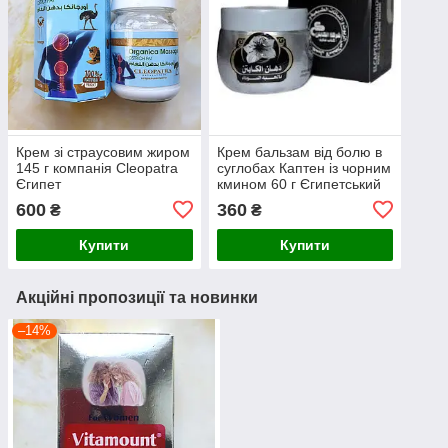
Крем зі страусовим жиром
Крем бальзам від болю в
145 г компанія Cleopatra
суглобах Каптен із чорним
Єгипет
кмином 60 г Єгипетський
600
360
₴
₴
Купити
Купити
Акційні пропозиції та новинки
–14%