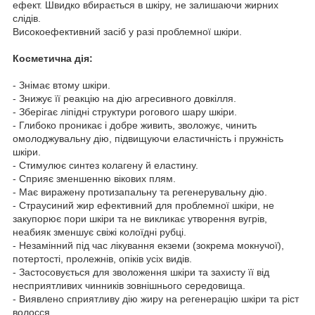
ефект. Швидко вбирається в шкіру, не залишаючи жирних
слідів.
Високоефективний засіб у разі проблемної шкіри.
Косметична дія:
- Знімає втому шкіри.
- Знижує її реакцію на дію агресивного довкілля.
- Зберігає ліпідні структури рогового шару шкіри.
- Глибоко проникає і добре живить, зволожує, чинить
омолоджувальну дію, підвищуючи еластичність і пружність
шкіри.
- Стимулює синтез колагену й еластину.
- Сприяє зменшенню вікових плям.
- Має виражену протизапальну та регенерувальну дію.
- Страусиний жир ефективний для проблемної шкіри, не
закупорює пори шкіри та не викликає утворення вугрів,
неабияк зменшує свіжі колоїдні рубці.
- Незамінний під час лікування екземи (зокрема мокнучої),
потертості, пролежнів, опіків усіх видів.
- Застосовується для зволоження шкіри та захисту її від
несприятливих чинників зовнішнього середовища.
- Виявлено сприятливу дію жиру на регенерацію шкіри та ріст
волосся.