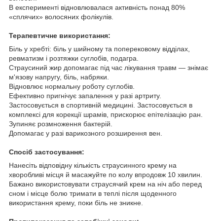
В експерименті відновлювалася активність понад 80%
«сплячих» волосяних фолікулів.
Терапевтичне використання:
Біль у хребті: біль у шийному та поперековому відділах,
ревматизм і розтяжки суглобів, подагра.
Страусиний жир допомагає під час лікування травм — знімає
м'язову напругу, біль, набряки.
Відновлює нормальну роботу суглобів.
Ефективно пригнічує запалення у разі артриту.
Застосовується в спортивній медицині. Застосовується в
комплексі для корекції шрамів, прискорює епітелізацію ран.
Зупиняє розмноження бактерій.
Допомагає у разі варикозного розширення вен.
Спосіб застосування:
Нанесіть відповідну кількість страусинного крему на
хворобливі місця й масажуйте по колу впродовж 10 хвилин.
Бажано використовувати страусячий крем на ніч або перед
сном і місце болю тримати в теплі після щоденного
використання крему, поки біль не зникне.