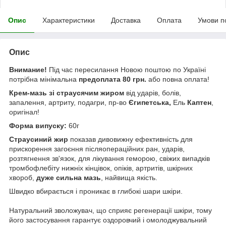
Опис
Характеристики
Доставка
Оплата
Умови п
Опис
Внимание!
Під час пересилання Новою поштою по Україні
потрібна мінімальна
предоплата 80 грн.
або повна оплата!
Крем-мазь зі страусячим жиром
від ударів, болів,
запалення, артриту, подагри, пр-во
Єгипетська,
Ель
Каптен
,
оригінал!
Форма випуску:
60г
Страусиний жир
показав дивовижну ефективність для
прискорення загоєння післяопераційних ран, ударів,
розтягнення зв'язок, для лікування геморою, свіжих випадків
тромбофлебіту нижніх кінцівок, опіків, артритів, шкірних
хвороб,
дуже сильна мазь
, найвища якість.
Швидко вбирається і проникає в глибокі шари шкіри.
Натуральний зволожувач, що сприяє регенерації шкіри, тому
його застосування гарантує оздоровчий і омолоджувальний