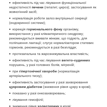
ефективність під час лікування функціональної
недостатності
печени
(гепатит, цироз); застосування як
жовчогінний засіб;
нормалізація роботи залоз внутрішньої секреції
(ендокринної системи);
корекція
гормонального фону
організму,
використання у разі клімактеричного синдрому;
рекомендується вживати жінкам, що годують, для
поліпшення лактації; слугує нормалізатором статевих
гормонів, рекомендується в разі безпліддя;
протизапальна та жарознижувальна властивість;
ефективність під час лікування
вегето-судинних
порушень, у разі головних болів, мігреній;
при
гіпертонічної хвороби
(нормалізація
артеріального тиску);
ефективність застосування у разі захворювання
цукровим діабетом
(зниження рівня цукру в крові);
показано у разі онкозахворювань;
лікування гемофілії;
зниження рівня
холестерину
в крові;