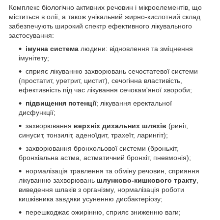
Комплекс біологічно активних речовин і мікроелементів, що
міститься в олії, а також унікальний жирно-кислотний склад
забезпечують широкий спектр ефективного лікувального
застосування:
імунна система
людини: відновлення та зміцнення
імунітету;
сприяє лікуванню захворювань сечостатевої системи
(простатит, уретрит, цистит), сечогінна властивість,
ефективність під час лікування сечокам'яної хвороби;
підвищення потенції
; лікування еректальної
дисфункції;
захворювання
верхніх дихальних шляхів
(риніт,
синусит, тонзиліт, аденоїдит, трахеїт, ларингіт);
захворювання бронхольової системи (броньхіт,
бронхіальна астма, астматичний бронхіт, пневмонія);
нормалізація травлення та обміну речовин, сприяння
лікуванню захворювань
шлунково-кишкового тракту
,
виведення шлаків з організму, нормалізація роботи
кишківника завдяки усуненню дисбактеріозу;
перешкоджає ожирінню, сприяє зниженню ваги;