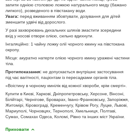
запити однією столовою ложкою натурального меду (бажано
липкого), розведеного в півстакану води.
Увага:
перед вживанням збовтувати, дозування для дітей
зменшити удвічі від дорослого.
У разі захворювань дихальних шляхів змастити зсередини
вхід у носові отвори олією, сильно вдихнути.
Інгаляційно: 1 чайну ложку олії чорного кмину на півстокана
окропу.
Місце: акуратно натерти олією чорного кмину уражені частини
тіла.
Протипоказання:
не допускається внутрішнє застосування
під час вагітності, пацієнтам із пересадками органів тіла.
«Воістину в чорному кмнілік від кожної хвороби, крім смерті».
Купити в Києві, Харкові, Дніпропетровську, Херсоне, Вінсоні,
Білійтарі, Чернігове, Броварах, Івано-Франковську, Запоріжжя,
Житомірі, Кіровограді, Кременчугу, Крівом Рогу, Луцке, Львові,
Мариуполі, Чорновцях, Тернополі, Хмельниця, Полтаві,
Сумах, Сомахах Одеса, Коломі, Рівно та інших міст України.
Приховати