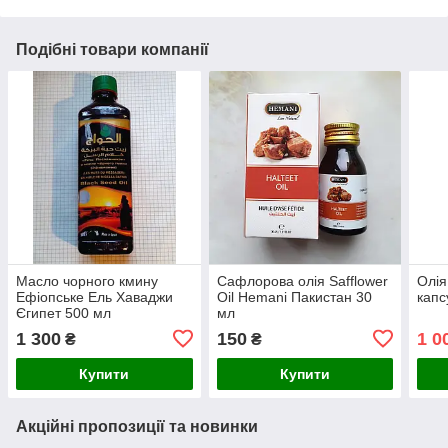
Подібні товари компанії
Масло чорного кмину
Сафлорова олія Safflower
Олія
Ефіопське Ель Хаваджи
Oil Hemani Пакистан 30
капс
Єгипет 500 мл
мл
1 300
150
1 0
₴
₴
Купити
Купити
Акційні пропозиції та новинки