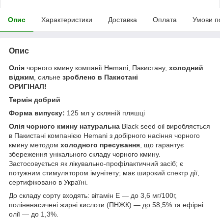
Опис
Характеристики
Доставка
Оплата
Умови п
Опис
Олія
чорного кмину компанії Hemani, Пакистану,
холодний
віджим
, сильне
зроблено в Пакистані
ОРИГІНАЛ!
Термін добрий
Форма випуску:
125
мл у скляній пляшці
Олія чорного кмину натуральна
Black seed oil виробляється
в Пакистані компанією Hemani з добірного насіння чорного
кмину методом
холодного пресування
, що гарантує
збереження унікального складу чорного кмину.
Застосовується як лікувально-профілактичний засіб; є
потужним стимулятором імунітету; має широкий спектр дії,
сертифіковано в Україні.
До складу сорту входять: вітамін Е — до 3,6 мг/100г,
поліненасичені жирні кислоти (ПНЖК) — до 58,5% та ефірні
олії — до 1,3%.