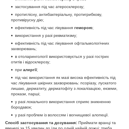
застосування під час атеросклерозу;
протиглісну, антибактеріальну, протигрибкову,
противірусну дію;
ефективність під час лікування
геморою
;
використання у разі ревматизму;
ефективність під час лікування офтальмологічних
захворювань;
в отоларингології використовується у разі гострих
отитів і відосклерозу;
при
алергії
;
під час використання як мазі висока ефективність під
час лікування шкірних захворювань: псоріазу, лускатого
лишаю, дерматиту, дерматофіту з локалізацією, екземи,
прокази, парші;
у разі локального використання сприяє зникненню
бородавок;
у разі проблем із волоссям і вогнищевої алопеції.
Спосіб застосування та дозування:
Приймати вранці та
ввечері за 15 хвилин до їди по одній чайній ложці; треба