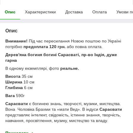
Опис
Характеристики
Доставка
Оплата
Умови п
Опис
Внимание!
Під час пересилання Новою поштою по Україні
потрібно
предоплата 120 грн.
або повна оплата.
Дерев'яна богиня богині Сарасваті, пр-во Індія, дуже
гарна
В одному екземплярі, фото
реальне.
Висота
35 см
Ширина
10 см
Глибина
6 см
Вага
590г
Сарасвати
є богинею знань, творчості, музики, мистецтва.
Вона Чоловіка Брахми та «мати Вед». В індуси
Сарасвати
представляє інтелект, свідомість, істинне знання, творчість,
навчання, просвітлення, музику, мистецтво та владу.
Приховати