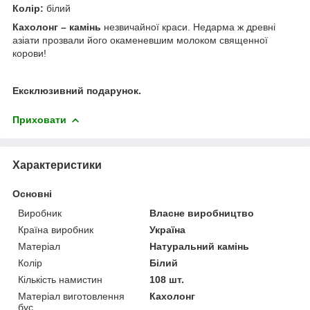
Колір:
білий
Кахолонг – камінь
незвичайної краси. Недарма ж древні
азіати прозвали його окаменевшим молоком священної
корови!
Ексклюзивний подарунок.
Приховати
Характеристики
Основні
Виробник
Власне виробництво
Країна виробник
Україна
Матеріал
Натуральний камінь
Колір
Білий
Кількість намистин
108 шт.
Матеріал виготовлення
Кахолонг
бус