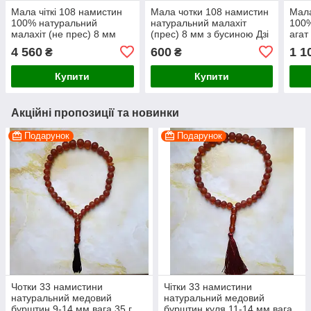
Мала чіткі 108 намистин
Мала чотки 108 намистин
Мала
100% натуральний
натуральний малахіт
100%
малахіт (не прес) 8 мм
(прес) 8 мм з бусиною Дзі
агат
через вузлик вага 131 г
Черепаха вага 70г
бузи
4 560
600
1 1
₴
₴
вага
Купити
Купити
Акційні пропозиції та новинки
Подарунок
Подарунок
Чотки 33 намистини
Чітки 33 намистини
натуральний медовий
натуральний медовий
бурштин 9-14 мм вага 35 г
бурштин куля 11-14 мм вага