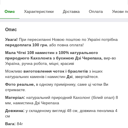
Опис
Характеристики
Доставка
Оплата
Умови п
Опис
Увага!
При пересиланні Новою поштою по Україні потрібна
передоплата 100 грн.
або повна оплата!
Мала Чіткі 108 намистин з 100% натурального
природного Кахолонга з бусиною Дзі Черепаха,
вир-во
Україна, ручна робота, міцні, красиві
Можливо
виготовлення чоток і браслетів
з інших
натуральних каменів і намистин
Дзі
, звертайтеся.
Фото реальне,
в одному примірнику, саме ці чотки Ви
отримаєте.
Матеріал:
натуральний
природний Кахолонг (білий опал) 8
мм, намистина Дзі Черепаха
Довжина:
у складеному вигляді 48 см, довжина пензлика 4
см
Вага:
84г