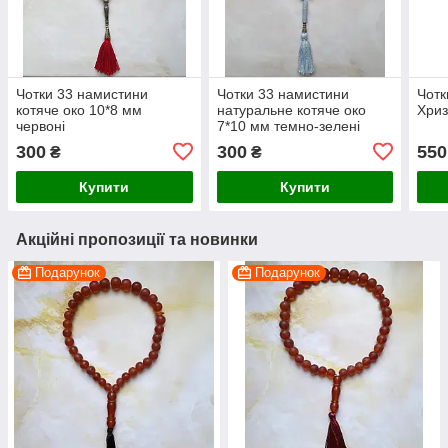
Чотки 33 намистини
Чотки 33 намистини
Чотк
котяче око 10*8 мм
натуральне котяче око
Хриз
червоні
7*10 мм темно-зелені
300
300
550
₴
₴
Купити
Купити
Акційні пропозиції та новинки
Подарунок
Подарунок