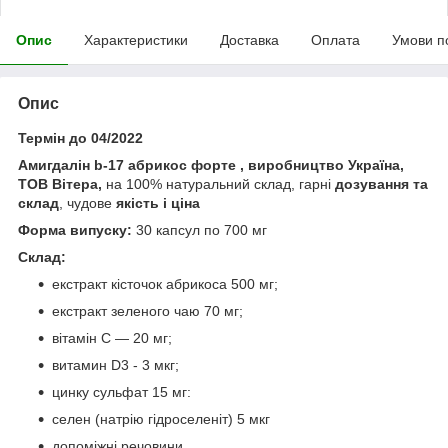
Опис
Характеристики
Доставка
Оплата
Умови п
Опис
Термін до 04/2022
Амигдалін b-17 абрикос форте , виробництво Україна,
ТОВ Вітера,
на 100% натуральний склад, гарні
дозування та
склад
, чудове
якість і ціна
Форма випуску:
30 капсул по 700 мг
Склад:
екстракт кісточок абрикоса 500 мг;
екстракт зеленого чаю 70 мг;
вітамін С — 20 мг;
витамин D3 - 3 мкг;
цинку сульфат 15 мг:
селен (натрію гідроселеніт) 5 мкг
допоміжні речовини.