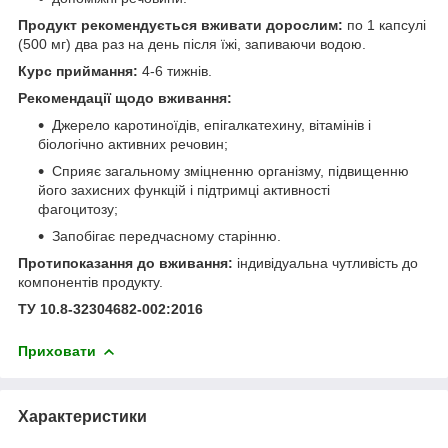
Продукт рекомендується вживати дорослим:
по 1 капсулі
(500 мг) два раз на день після їжі, запиваючи водою.
Курс приймання:
4-6 тижнів.
Рекомендації щодо вживання:
Джерело каротиноїдів, епігалкатехину, вітамінів і
біологічно активних речовин;
Сприяє загальному зміцненню організму, підвищенню
його захисних функцій і підтримці активності
фагоцитозу;
Запобігає передчасному старінню.
Протипоказання до вживання:
індивідуальна чутливість до
компонентів продукту.
ТУ 10.8-32304682-002:2016
Приховати
Характеристики