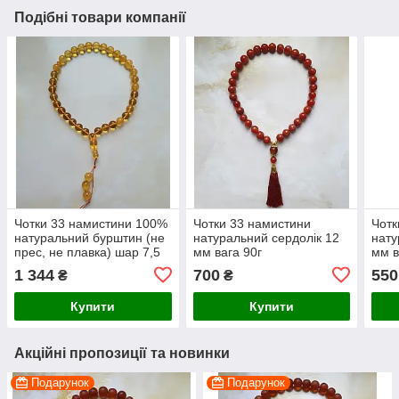
Подібні товари компанії
Чотки 33 намистини 100%
Чотки 33 намистини
Чотк
натуральний бурштин (не
натуральний сердолік 12
нату
прес, не плавка) шар 7,5
мм вага 90г
мм в
мм вага 9,2г
1 344
700
550
₴
₴
Купити
Купити
Акційні пропозиції та новинки
Подарунок
Подарунок