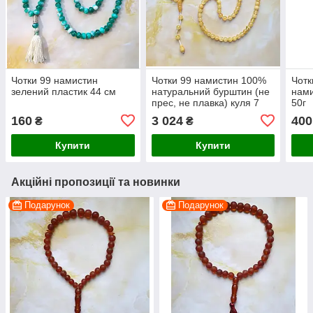
Чотки 99 намистин
Чотки 99 намистин 100%
Чотк
зелений пластик 44 см
натуральний бурштин (не
нами
прес, не плавка) куля 7
50г
мм вага 21г
160
3 024
400
₴
₴
Купити
Купити
Акційні пропозиції та новинки
Подарунок
Подарунок