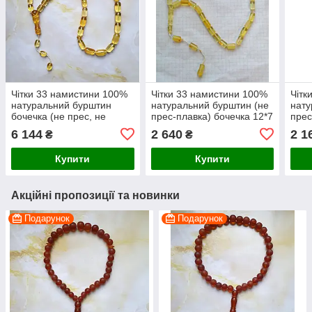
Чітки 33 намистини 100%
Чітки 33 намистини 100%
Чітк
натуральний бурштин
натуральний бурштин (не
нату
бочечка (не прес, не
прес-плавка) бочечка 12*7
прес
плавка) 8-17 мм вага 32 г
мм вага 18г
вага
6 144
2 640
2 1
₴
₴
Купити
Купити
Акційні пропозиції та новинки
Подарунок
Подарунок