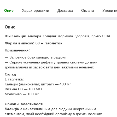
Опис
Характеристики
Доставка
Оплата
Умови п
Опис
ЮніКальцій
Альтера Холдинг Формула Здоров'я, пр-во США
Форма випуску: 60 ж. таблеток
Призначення:
— Заповнює брак кальцію в раціоні
— Сприяє усуненню дефекту травної системи дитини,
допомагаючи їй засвоювати цей важливий елемент.
Склад
1 таблетка:
Кальцій (амінохелат, цитрат) — 400 мг
Вітамін D3 — 100 МО
Молозиво — 100 мг
Основні властивості
Кальцій
є найважливішим для людини неорганічним
елементом, який необхідний організму в досить великих