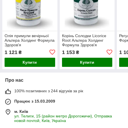
Олія примули вечірньої
Корінь Солодки Licorice
Регу
Альтера Холдинг Формула
Root Альтера Холдинг
Форм
Здоров'я
Формула Здоров'я
1 121
1 153
1 1
₴
₴
Купити
Купити
Про нас
100% позитивних з 244 відгуків за рік
Працює з 15.03.2009
м. Київ
ул. Телиги, 15 (район метро Дорогожичи), Отправка
новой почтой, Київ, Україна