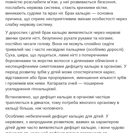
повністю розслабити м'язи, у неї розвивається безсоння,
послабить нервова система, стають крихкими кістки,
виникають судоми та ікрах ніг. Брак кальцію — основна
причина, що сприяє несприятливим змінам особистості через
слабку нервову систему.
У дорослих і дітей брак кальцію виявляється через нервові
звички гризти нігті, безупинно рухати руками та ногами,
постійно чесати голову. Вони не можуть спокійно сидіти
тривалий час і часто несвідомі пальцями (особливо дорослі).
Суха, шкіра, що лущиться, ламкі нігті з поперечними
борозенками та жорстке волосся з ділянками облисіння є
неспецифічними симптомами дефіциту кальцію в організмі. У
період розвитку зубів у дітей може спостерігатися карієс,
відставання або брак прорізування, зменшення кількості зубів
і проміжків між ними. Катаракта очей — поширене
ускладнення гіпоальціємії.
Встановлено, що дефіцит кальцію в організмі частіше
трапляється в дівчаток, тому потреба жіночого організму в
кальції більша, ніж чоловічого.
Особливо небезпечний дефіцит кальцію для дітей. У
нервових, з запроданим розвитком, важких за характером
дітей дуже часто виявляється дефіцит кальцію, і вони чудово
змінюються, коли цей дефіцит вчасно заповнюється.