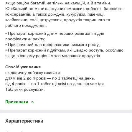
якщо раціон багатий не тільки на кальцій, а й вітаміни.
ЮніКальцій не містить штучних смакових добавок, барвників і
консервантів, а також дріжджів, кукурудзи, пшениці,
клейковини, солі, цитрусових, продуктів тваринного та
рибного походження.
• Препарат корисний дітям перших років життя для
профілактики рахіту;
• Призначений для профілактики низького росту;
• Препарат корисний підліткам, які швидко ростуть, особливо
якщо в їхньому раціоні мало молочних продуктів.
Спосіб уживання
як дієтичну добавку вживати:
дітям від 2 до 4 років — по 1 таблетці на день,
від 4 років — по 1 таблетці двічі на день під час їди.
Таблетки розжувати.
Приховати
Характеристики