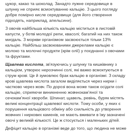
цукор, какао та шоколад. Занадто лужне середовище в
шлунку не сприяє всмоктуванню кальцію. З цього погляду
добре помірно кисле середовище (для його створення
підходять, наприклад, апельсини).
З овочів найбільша кількість кальцію міститься в листовій
капусти, у ботві молодої репи, квасолі; багатий на них також
мигдаль. З моркви організмом засвоюється тільки 13%
кальцію. Найбільш засвоюваними джерелами кальцію є
молоко та молочні продукти (крім олії) у поєднанні з овочами
та фруктами.
Щавлева кислота
, зв'язуючись у шлунку та кишківнику з
кальцієм, утворює нерозчинні солі, які важко всмоктуються в
струм крові. Це й зумовлює брак кальцію в організмі. З складу
крові щавлева кислота загалом виділяється через нирки і
частково через жовч. По дорозі вона може також осідати солі
кальцію, сприяючи виникненню жовчнокам'яної та
сечокам'яної хвороби. Шпинат, щавель, ревінь, буряк містять
великі концентрації щавлевої кислоти. Тому особи, у яких є
порушення кальцієвого обміну або схильність до утворення
жовчних і ниркових каменів, не мають вживати в їжу зазначені
овочі у великій кількості. Це ж стосується і маленьких дітей.
Дефіцит кальцію в організмі веде до того, що людина не може