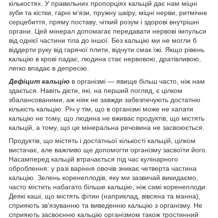
кількостях. У правильних пропорціях кальцій дає нам міцні
зуби та кістки, гарні м'язи, пружну шкіру, міцні нерви, ритмічне
серцебиття, пряму поставу, чіткий розум і здорові внутрішні
органи. Цей мінерал допомагає передавати нервові імпульси
від однієї частини тіла до іншої. Без кальцію ми не могли б
віддерти руку від гарячої плити, відчути смак їжі. Якщо рівень
кальцію в крові падає, людина стає нервовою, дратівливою,
легко впадає в депресію.
Дефіцит кальцію
в організмі — явище більш часто, ніж нам
здається. Навіть дієти, які, на перший погляд, є цілком
збалансованими, аж ніяк не завжди забезпечують достатню
кількість кальцію. Річ у тім, що в організмі може не хапати
кальцію не тому, що людина не вживає продуктів, що містять
кальцій, а тому, що це мінеральна речовина не засвоюється.
Продуктів, що містять і достатньої кількості кальцій, цілком
вистачає, але важливо ще допомогти організму засвоїти його.
Насамперед кальцій втрачається під час кулінарного
оброблення: у разі варіння овочів зникає четверта частина
кальцію. Зелень коренеплодів, яку ми зазвичай викидаємо,
часто містить набагато більше кальцію, ніж самі коренеплоди.
Деякі каші, що містять фітин (наприклад, вівсяна та манна),
сприяють зв'язуванню та виведенню кальцію з організму. Не
сприяють засвоєнню кальцію організмом також тростинний