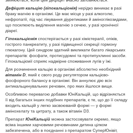
Дефіцит кальцію (гіпокальціонія)
нерідко виникає в разі
браку магнію в організмі. Це має місце у разі алкоголю,
нефропатії, під час лікування діуретиками й аміноглікозидами,
що посилюють виділення магнію з сечею, у разі хронічної
діареї.
Гіпокальціємія
спостерігається у разі хімієтерапії, опіків,
гострого панкреатиту, у разі підвищеної секреції гормону
глюкагону. Цей синдром здатний викликати багато лікарських
препаратів: фосфати, протисудомні та протипухлинні засоби.
Гіпокальціємії сприяє надмірне споживання лугів у їжі.
Для розчинення кальцію в організмі абсолютно необхідний
вітамін D
, який є свого роду регулятором кальцієво-
фосфорного балансу в організмі. Він аннулює дію всіх
антикальцинувальних речовин, про яких йшлося вище.
Особливою перевагою добавки ЮніКальцій, що відрізняється
її від багатьох інших подібних препаратів, є те, що до її складу
входить кальцій у легко засвоюваній формі — у формі
амінохелату та цитрату, а також вітамін D3.
Препарат
ЮніКальцій
можна застосовувати окремо, якщо
всіма іншими харчовими речовинами дитина цілком
забезпечена, або в поєднанні з препаратом СуперЮнівіт,