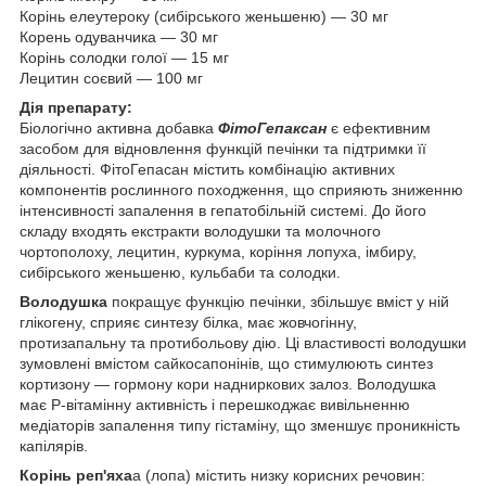
Корінь елеутероку (сибірського женьшеню) — 30 мг
Корень одуванчика — 30 мг
Корінь солодки голої — 15 мг
Лецитин соєвий — 100 мг
Дія препарату:
Біологічно активна добавка
ФітоГепаксан
є ефективним
засобом для відновлення функцій печінки та підтримки її
діяльності. ФітоГепасан містить комбінацію активних
компонентів рослинного походження, що сприяють зниженню
інтенсивності запалення в гепатобільній системі. До його
складу входять екстракти володушки та молочного
чортополоху, лецитин, куркума, коріння лопуха, імбиру,
сибірського женьшеню, кульбаби та солодки.
Володушка
покращує функцію печінки, збільшує вміст у ній
глікогену, сприяє синтезу білка, має жовчогінну,
протизапальну та протибольову дію. Ці властивості володушки
зумовлені вмістом сайкосапонінів, що стимулюють синтез
кортизону — гормону кори надниркових залоз. Володушка
має Р-вітамінну активність і перешкоджає вивільненню
медіаторів запалення типу гістаміну, що зменшує проникність
капілярів.
Корінь реп'яха
а (лопа) містить низку корисних речовин: