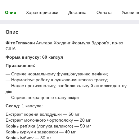
Опис
Характеристики
Доставка
Оплата
Умови п
Опис
ФітоГепаксан
Альтера Холдинг Формула Здоров'я, пр-во
США
Форма випуску: 60 капсул
Призначення:
— Сприяє нормальному функціонуванню печінки;
— Нормалізує роботу шлунково-кишкового тракту;
— Надає протизапальну, знеболювальну й антиоксидантну
дію;
— Сприяє покращенню стану шкіри.
Склад:
1 капсула:
Екстракт кореня володушки — 50 мг
Екстракт молочного чортополоху — 20 мг
Корінь реп'яха (лопуха великого) — 50 мг
Корінь куркуми завдовжки — 40 мг
Корінь імбиру — 30 мг