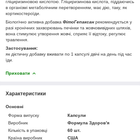
гліциризиновою кислотою. Гліциризинова кислота, піддаючись
в організмі метаболічним перетворенням, має дію, таку, як
кортикостероїди.
Біологічно активна добавка
ФітоГепаксан
рекомендується у
разі хронічних захворювань печінки та жовчовивідних шляхів,
вона стимулює утворення жовчі, сприяє її відтоку, регулює
травлення.
Застосування:
як дієтичну добавку вживати по 1 капсулі двічі на день під час
їди.
Приховати
Характеристики
Основні
Форма випуску
Капсули
Виробник
Формула Здоров'я
Кількість в упаковці
60 шт.
Країна виробник
США