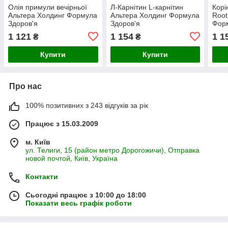
Олія примули вечірньої
Л-Карнітин L-карнітин
Корі
Альтера Холдинг Формула
Альтера Холдинг Формула
Root
Здоров'я
Здоров'я
Форм
1 121
1 154
1 1
₴
₴
Купити
Купити
Про нас
100% позитивних з 243 відгуків за рік
Працює з 15.03.2009
м. Київ
ул. Телиги, 15 (район метро Дорогожичи), Отправка
новой почтой, Київ, Україна
Контакти
Сьогодні працює з 10:00 до 18:00
Показати весь графік роботи