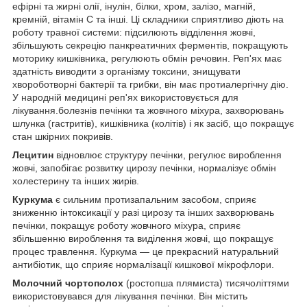
ефірні та жирні олії, інулін, білки, хром, залізо, магній,
кремній, вітамін C та інші. Ці складники сприятливо діють на
роботу травної системи: підсилюють відділення жовчі,
збільшують секрецію панкреатичних ферментів, покращують
моторику кишківника, регулюють обмін речовин. Реп'ях має
здатність виводити з організму токсини, знищувати
хвороботворні бактерії та грибки, він має протиалергічну дію.
У народній медицині реп'ях використовується для
лікування.болезнів печінки та жовчного міхура, захворювань
шлунка (гастритів), кишківника (колітів) і як засіб, що покращує
стан шкірних покривів.
Лецитин
відновлює структуру печінки, регулює вироблення
жовчі, запобігає розвитку цирозу печінки, нормалізує обмін
холестерину та інших жирів.
Куркума
є сильним протизапальним засобом, сприяє
зниженню інтоксикації у разі цирозу та інших захворювань
печінки, покращує роботу жовчного міхура, сприяє
збільшенню вироблення та виділення жовчі, що покращує
процес травлення. Куркума — це прекрасний натуральний
антибіотик, що сприяє нормалізації кишкової мікрофлори.
Молочний чортополох
(ростопша плямиста) тисячоліттями
використовувався для лікування печінки. Він містить