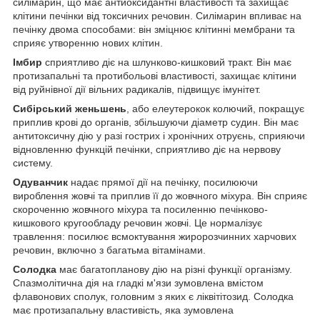
силімарин, що має антиоксидантні властивості та захищає
клітини печінки від токсичних речовин. Силімарин впливає на
печінку двома способами: він зміцнює клітинні мембрани та
сприяє утворенню нових клітин.
Імбир
сприятливо діє на шлунково-кишковий тракт. Він має
протизапальні та протибольові властивості, захищає клітини
від руйнівної дії вільних радикалів, підвищує імунітет.
Сибірський женьшень
, або елеутерокок колючий, покращує
приплив крові до органів, збільшуючи діаметр судин. Він має
антитоксичну дію у разі гострих і хронічних отруєнь, сприяючи
відновленню функцій печінки, сприятливо діє на нервову
систему.
Одуванчик
надає прямої дії на печінку, посилюючи
вироблення жовчі та приплив її до жовчного міхура. Він сприяє
скороченню жовчного міхура та посиленню печінково-
кишкового кругообладу речовин жовчі. Це нормалізує
травлення: посилює всмоктування жиророзчинних харчових
речовин, включно з багатьма вітамінами.
Солодка
має багатопланову дію на різні функції організму.
Спазмолітична дія на гладкі м'язи зумовлена вмістом
флавонових сполук, головним з яких є ліквітітозид. Солодка
має протизапальну властивість, яка зумовлена