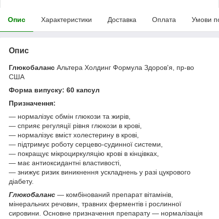
Опис
Характеристики
Доставка
Оплата
Умови п
Опис
Глюкобаланс
Альтера Холдинг Формула Здоров'я, пр-во
США
Форма випуску: 60 капсул
Призначення:
— нормалізує обмін глюкози та жирів,
— сприяє регуляції рівня глюкози в крові,
— нормалізує вміст холестерину в крові,
— підтримує роботу серцево-судинної системи,
— покращує мікроциркуляцію крові в кінцівках,
— має антиоксидантні властивості,
— знижує ризик виникнення ускладнень у разі цукрового
діабету.
Глюкобаланс
— комбінований препарат вітамінів,
мінеральних речовин, травних ферментів і рослинної
сировини. Основне призначення препарату — нормалізація