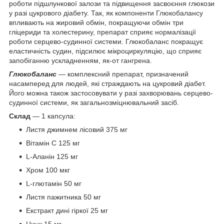
роботи підшлункової залози та підвищення засвоєння глюкози
у разі цукрового діабету. Так, як компоненти Глюкобалансу
впливають на жировий обмін, покращуючи обмін три
гліцериди та холестерину, препарат сприяє нормалізації
роботи серцево-судинної системи. Глюкобаланс покращує
еластичність судин, підсилює мікроциркуляцію, що сприяє
запобіганню ускладненням, як-от гангрена.
Глюкобаланс
— комплексний препарат, призначений
насамперед для людей, які страждають на цукровий діабет.
Його можна також застосовувати у разі захворювань серцево-
судинної системи, як загальнозміцнювальний засіб.
Склад
— 1 капсула:
Листя джимнем лісовий 375 мг
Вітамін C 125 мг
L-Аланін 125 мг
Хром 100 мкг
L-глютамін 50 мг
Листя пажитника 50 мг
Екстракт дині гіркої 25 мг
Цинк 15 мг