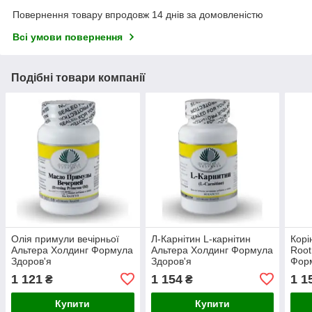
Повернення товару впродовж 14 днів за домовленістю
Всі умови повернення
Подібні товари компанії
Олія примули вечірньої
Л-Карнітин L-карнітин
Корі
Альтера Холдинг Формула
Альтера Холдинг Формула
Root
Здоров'я
Здоров'я
Форм
1 121
1 154
1 1
₴
₴
Купити
Купити