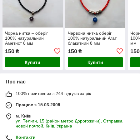
Чорна нитка – оберіг
Червона нитка оберіг
Чорн
100% натуральний
100% натуральний Агат
100%
Аметист 8 мм
блакитний 8 мм
мм
150
150
150
₴
₴
Купити
Купити
Про нас
100% позитивних з 244 відгуків за рік
Працює з 15.03.2009
м. Київ
ул. Телиги, 15 (район метро Дорогожичи), Отправка
новой почтой, Київ, Україна
Контакти