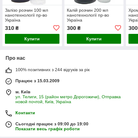
Залізо розчин 100 мл
Калій розчин 200 мл
Хром
нанотехнології пр-во
нанотехнології пр-во
нано
Україна
Україна
Укра
310
300
300
₴
₴
Купити
Купити
Про нас
100% позитивних з 244 відгуків за рік
Працює з 15.03.2009
м. Київ
ул. Телиги, 15 (район метро Дорогожичи), Отправка
новой почтой, Київ, Україна
Контакти
Сьогодні працює з 09:00 до 19:00
Показати весь графік роботи