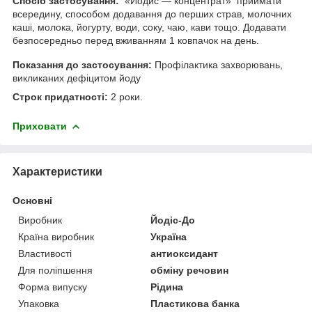
Спосіб застосування:
«Йодис — концентрат» приймати
всередину, способом додавання до перших страв, молочних
каші, молока, йогурту, води, соку, чаю, кави тощо. Додавати
безпосередньо перед вживанням 1 ковпачок на день.
Показання до застосування:
Профілактика захворювань,
викликаних дефіцитом йоду
Строк придатності:
2 роки.
Приховати
Характеристики
Основні
Виробник
Йодіс-До
Країна виробник
Україна
Властивості
антиоксидант
Для поліпшення
обміну речовин
Форма випуску
Рідина
Упаковка
Пластикова банка