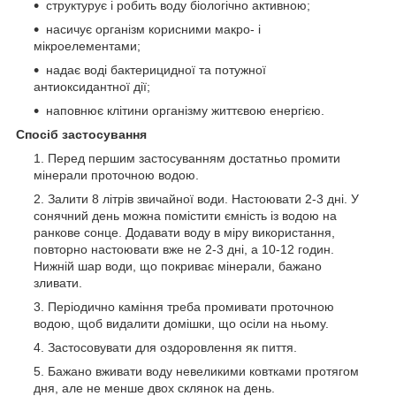
структурує і робить воду біологічно активною;
насичує організм корисними макро- і
мікроелементами;
надає воді бактерицидної та потужної
антиоксидантної дії;
наповнює клітини організму життєвою енергією.
Спосіб застосування
Перед першим застосуванням достатньо промити
мінерали проточною водою.
Залити 8 літрів звичайної води. Настоювати 2-3 дні. У
сонячний день можна помістити ємність із водою на
ранкове сонце. Додавати воду в міру використання,
повторно настоювати вже не 2-3 дні, а 10-12 годин.
Нижній шар води, що покриває мінерали, бажано
зливати.
Періодично каміння треба промивати проточною
водою, щоб видалити домішки, що осіли на ньому.
Застосовувати для оздоровлення як пиття.
Бажано вживати воду невеликими ковтками протягом
дня, але не менше двох склянок на день.