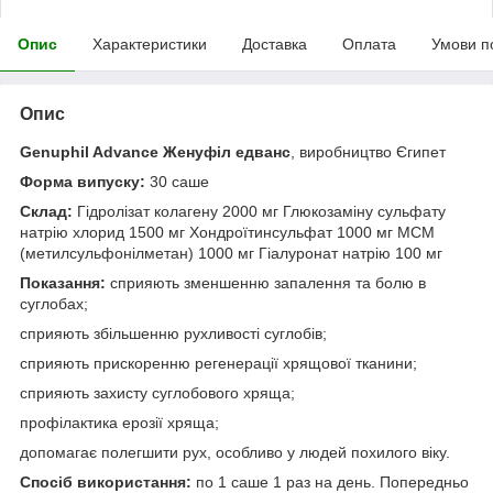
Опис
Характеристики
Доставка
Оплата
Умови п
Опис
Genuphil Advance Женуфіл едванс
, виробництво Єгипет
Форма випуску:
30 саше
Склад:
Гідролізат колагену 2000 мг Глюкозаміну сульфату
натрію хлорид 1500 мг Хондроїтинсульфат 1000 мг МСМ
(метилсульфонілметан) 1000 мг Гіалуронат натрію 100 мг
Показання:
сприяють зменшенню запалення та болю в
суглобах;
сприяють збільшенню рухливості суглобів;
сприяють прискоренню регенерації хрящової тканини;
сприяють захисту суглобового хряща;
профілактика ерозії хряща;
допомагає полегшити рух, особливо у людей похилого віку.
Спосіб використання:
по 1 саше 1 раз на день. Попередньо