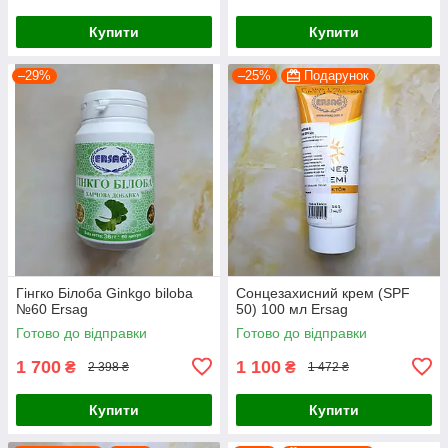
Купити
Купити
–29%
–25%
Подарунок
Гінгко Білоба Ginkgo biloba
Сонцезахисний крем (SPF
№60 Ersag
50) 100 мл Ersag
Готово до відправки
Готово до відправки
1 700
1 100
₴
₴
2 398 ₴
1 472 ₴
Купити
Купити