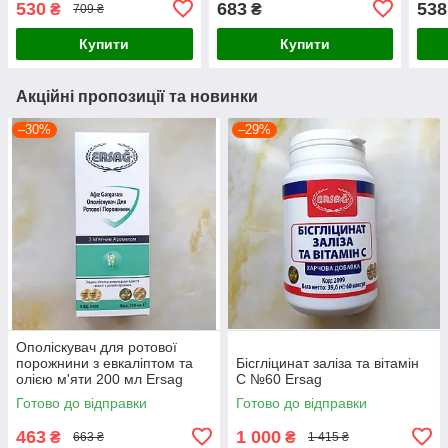
530
683
538
₴
₴
709 ₴
Купити
Купити
Акційні пропозиції та новинки
–30%
–29%
Ополіскувач для ротової
порожнини з евкаліптом та
Бісгліцинат заліза та вітамін
олією м'яти 200 мл Ersag
С №60 Ersag
Готово до відправки
Готово до відправки
463
1 000
₴
₴
663 ₴
1 415 ₴