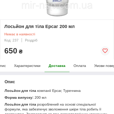
Лосьйон для тіла Ерсаг 200 мл
Немає в наявності
Код: 237
Роздріб
650
₴
пис
Характеристики
Доставка
Оплата
Умови пове
Опис
Лосьйон для тіла
компанії Ерсаг, Туреччина
Форма випуску:
200 мл
Лосьйон для тіла
розроблений на основі спеціальної
формули, яка забезпечує зволоження шкіри тіла робить її
доглянутою. Застосовується при дерматологічних ураженнях.