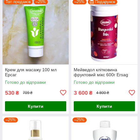
Топ продажів
–25%
–25%
Подарунок
Крем для масажу 100 мл
Мейведол клітковина
Ерсаг
фруктовий мікс 600г Ersag
Готово до відправки
Готово до відправки
530
3 600
₴
₴
709 ₴
4 800 ₴
Купити
Купити
–25%
–25%