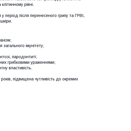
 клітинному рівні.
м у період після перенесеного грипу та ГРВІ,
 шкіри.
ганізм;
я загального імунітету;
нтозі, пародонтиті;
аних грибковими ураженнями;
нтну властивість.
4 років, підвищена чутливість до окремих