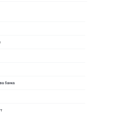
я
ва банка
ут