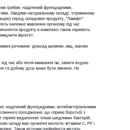
яві грибків, наділений фунгіцидними,
стями. Завдяки натуральному складу, отриманому
льцію) серед складових продукту, "Ламіфіт"
ують належне живлення організму під час
омпоненти продукту в комплексі також сприяють
зміцнити імунітет.
оміжні речовини: діоксид кремнію, мкц, магнію
 під час або після вживання їжі, запити водою.
ня та добову дозу може бути змінено. Не
ня, наділений фунгіцидними, антибактеріальними
слинного походження, що сприяє боротьбі з
т сприяє видаленню тільки шкідливих бактерій,
ю складі має органічні кислоти, вітаміни С, РР і
лікопен. Також кісточки грейпфрута містять