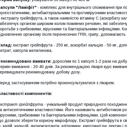
Капсули "Ламіфіт"
- комплекс для внутрішнього споживання при по
унгістатичними, антибактеріальними та противірусними властиво
 екстракту грейпфрута, а також наявністю вітаміну С (аскорбату ка
абезпечує організм широким колом поживних речовин, які забезпеч
оротьби з грибковими, вірусними та бактеріальними інфекціями. К
ідновленню організму після перенесених ГРВІ, грипу, допомагають 
Склад:
екстракт грейпфрута - 250 мг, аскорбат кальцію - 50 мг, доп
итрат, капсула желатинова.
Рекомендовано вживати:
дорослим по 1 капсулі 1-2 рази на добу
ермін вживання - 20-40 днів. За рекомендацією лікаря курс вживан
еревищувати рекомендовану добову дозу.
еред застосуванням потрібно проконсультуватися з лікарем.
Властивості компонентів:
Екстракт грейпфрута
- унікальний продукт природного походжен
а антисептичними властивостями. Його називають антибіотиком ро
ірусними, грибковими та бактеріальними інфекціями. Цей компонен
о дозволє зберегти корисну мікрофлору. Екстракт грейпфрута в своє
, калій, кальцій, антиоксиданти, клітковину, каротиноїди, пектин і 