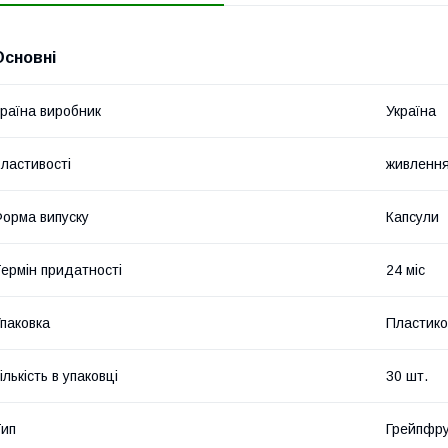
Основні
раїна виробник
Україна
ластивості
живленн
орма випуску
Капсули
ермін придатності
24 міс
паковка
Пластико
ількість в упаковці
30 шт.
ип
Грейпфр