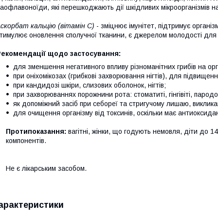
аофлавоноїди, які перешкоджають дії шкідливих мікроорганізмів на
скорбат кальцію (вітамін С)
- зміцнює імунітет, підтримує організ
тимулює оновлення сполучної тканини, є джерелом молодості для
Рекомендації щодо застосування:
для зменшення негативного впливу різноманітних грибів на ор
при оніхомікозах (грибкові захворювання нігтів), для підвищенн
при кандидозі шкіри, слизових оболонок, нігтів;
при захворюваннях порожнини рота: стоматиті, гінгівіті, пародо
як допоміжний засіб при себореї та стригучому лишаю, виклик
для очищення організму від токсинів, оскільки має антиоксида
Протипоказання:
вагітні, жінки, що годують немовля, діти до 1
компонентів.
Не є лікарським засобом.
арактеристики