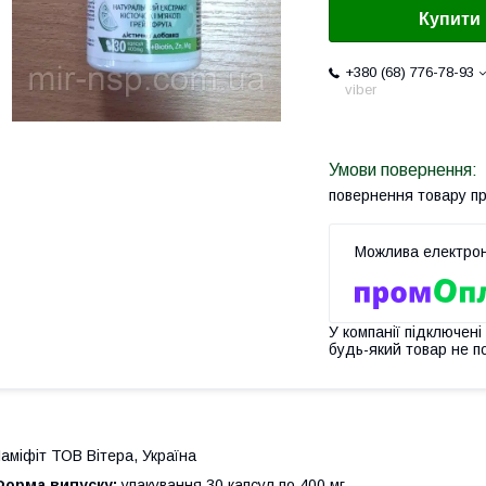
Купити
+380 (68) 776-78-93
viber
повернення товару п
У компанії підключені
будь-який товар не п
аміфіт ТОВ Вітера, Україна
Форма випуску:
упакування 30 капсул по 400 мг