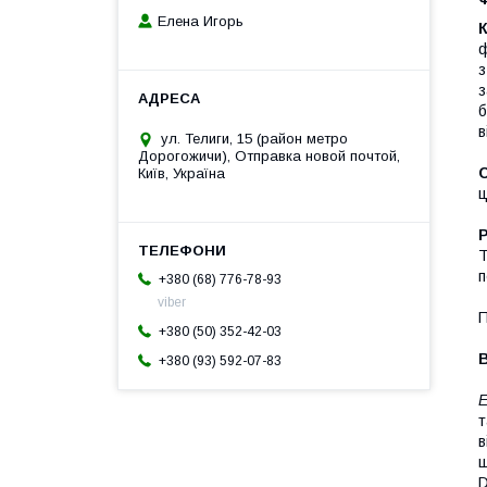
Елена Игорь
ф
з
з
б
в
ул. Телиги, 15 (район метро
Дорогожичи), Отправка новой почтой,
Київ, Україна
ц
Т
п
+380 (68) 776-78-93
viber
П
+380 (50) 352-42-03
+380 (93) 592-07-83
т
в
щ
D