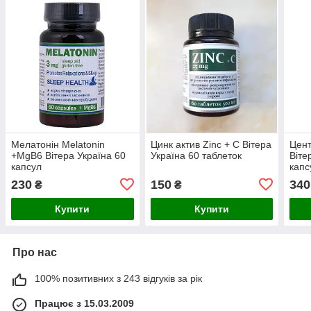
Мелатонін Melatonin
Цинк актив Zinc + C Вітера
Цент
+MgB6 Вітера Україна 60
Україна 60 таблеток
Віте
капсул
капс
230
150
340
₴
₴
Купити
Купити
Про нас
100% позитивних з 243 відгуків за рік
Працює з 15.03.2009