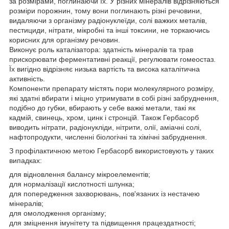
за розмірами, поглинаючи їх. У різних мінералів відрізняються
розміри порожнин, тому вони поглинають різні речовини,
видаляючи з організму радіонуклеїди, солі важких металів,
пестициди, нітрати, мікробні та інші токсини, не торкаючись
корисних для організму речовин.
Виконує роль каталізатора: здатність мінералів та трав
прискорювати ферментативні реакції, регулювати гомеостаз.
Їх вигідно відрізняє низька вартість та висока каталітична
активність.
Компоненти препарату містять пори молекулярного розміру,
які здатні вбирати і міцно утримувати в собі різні забруднення,
подібно до губки, вбирають у себе важкі метали, такі як
кадмій, свинець, хром, цинк і стронцій. Також Гербасорб
виводить нітрати, радіонукліди, нітрити, олії, аміачні солі,
нафтопродукти, численні біологічні та хімічні забруднення.
З профілактичною метою Гербасорб використовують у таких
випадках:
для відновлення балансу мікроелементів;
для нормалізації кислотності шлунка;
для попередження захворювань, пов'язаних із нестачею
мінералів;
для омолодження організму;
для зміцнення імунітету та підвищення працездатності;