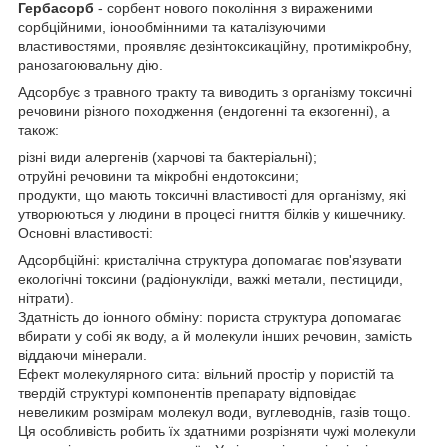
Гербасорб
- сорбент нового покоління з вираженими
сорбційними, іонообмінними та каталізуючими
властивостями, проявляє дезінтоксикаційну, протимікробну,
ранозагоювальну дію.
Адсорбує з травного тракту та виводить з організму токсичні
речовини різного походження (ендогенні та екзогенні), а
також:
різні види алергенів (харчові та бактеріальні);
отруйні речовини та мікробні ендотоксини;
продукти, що мають токсичні властивості для організму, які
утворюються у людини в процесі гниття білків у кишечнику.
Основні властивості:
Адсорбційні: кристалічна структура допомагає пов'язувати
екологічні токсини (радіонукліди, важкі метали, пестициди,
нітрати).
Здатність до іонного обміну: пориста структура допомагає
вбирати у собі як воду, а й молекули інших речовин, замість
віддаючи мінерали.
Ефект молекулярного сита: вільний простір у пористій та
твердій структурі компонентів препарату відповідає
невеликим розмірам молекул води, вуглеводнів, газів тощо.
Ця особливість робить їх здатними розрізняти чужі молекули