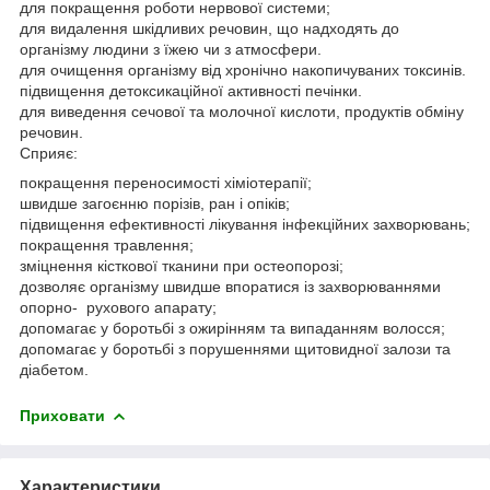
для покращення роботи нервової системи;
для видалення шкідливих речовин, що надходять до
організму людини з їжею чи з атмосфери.
для очищення організму від хронічно накопичуваних токсинів.
підвищення детоксикаційної активності печінки.
для виведення сечової та молочної кислоти, продуктів обміну
речовин.
Сприяє:
покращення переносимості хіміотерапії;
швидше загоєнню порізів, ран і опіків;
підвищення ефективності лікування інфекційних захворювань;
покращення травлення;
зміцнення кісткової тканини при остеопорозі;
дозволяє організму швидше впоратися із захворюваннями
опорно- рухового апарату;
допомагає у боротьбі з ожирінням та випаданням волосся;
допомагає у боротьбі з порушеннями щитовидної залози та
діабетом.
Приховати
Характеристики