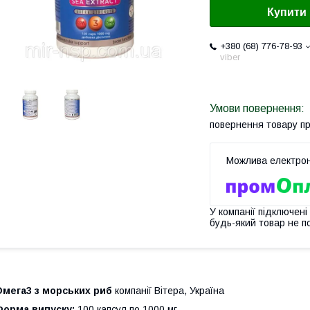
Купити
+380 (68) 776-78-93
viber
повернення товару п
У компанії підключені
будь-який товар не п
Омега3 з морських риб
компанії Вітера, Україна
Форма випуску:
100 капсул по 1000 мг