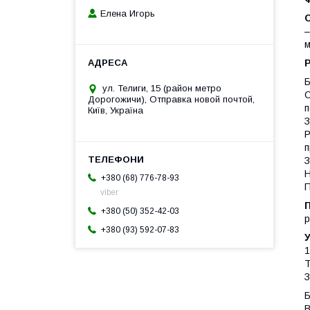
Елена Игорь
–
м
Б
ул. Телиги, 15 (район метро
С
Дорогожичи), Отправка новой почтой,
п
Київ, Україна
З
Р
п
З
Н
+380 (68) 776-78-93
П
viber
+380 (50) 352-42-03
р
+380 (93) 592-07-83
1
Т
З
Б
В