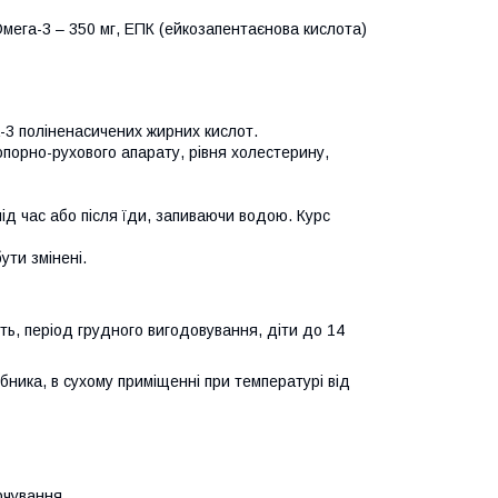
Омега-3 – 350 мг, ЕПК (ейкозапентаєнова кислота)
-3 поліненасичених жирних кислот.
порно-рухового апарату, рівня холестерину,
ід час або після їди, запиваючи водою. Курс
ути змінені.
сть, період грудного вигодовування, діти до 14
обника, в сухому приміщенні при температурі від
рчування.