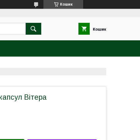
Кошик
Кошик
капсул Вітера