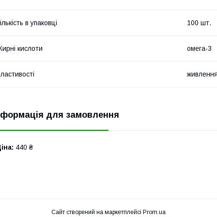
ількість в упаковці
100 шт.
ирні кислоти
омега-3
ластивості
живленн
нформація для замовлення
іна:
440 ₴
Сайт створений на маркетплейсі
Prom.ua