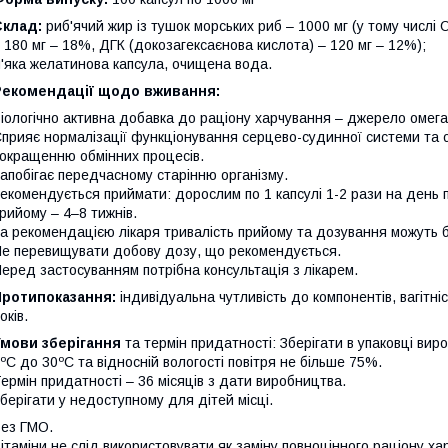
Склад:
риб'ячий жир із тушок морських риб – 1000 мг (у тому числі 
 180 мг – 18%, ДГК (докозагексаєнова кислота) – 120 мг – 12%);
'яка желатинова капсула, очищена вода.
Рекомендації щодо вживання:
іологічно активна добавка до раціону харчування – джерело омега
прияє нормалізації функціонування серцево-судинної системи та о
окращенню обмінних процесів.
апобігає передчасному старінню організму.
екомендується приймати: дорослим по 1 капсулі 1-2 рази на день п
рийому – 4–8 тижнів.
а рекомендацією лікаря тривалість прийому та дозування можуть б
е перевищувати добову дозу, що рекомендується.
еред застосуванням потрібна консультація з лікарем.
Протипоказання:
індивідуальна чутливість до компонентів, вагітні
оків.
Умови зберігання
та термін придатності: Зберігати в упаковці вир
ºС до 30ºС та відносній вологості повітря не більше 75%.
ермін придатності – 36 місяців з дати виробництва.
берігати у недоступному для дітей місці.
ез ГМО.
ітаміни не слід використовувати як заміну повноцінного раціону ха