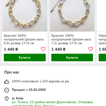
Браслет 100%
Браслет 100%
Нами
натуральний Цитрин вага
натуральний Цитрин вага
нату
6,6г розмір 17+5 см
7,1г розмір 17+5 см
прес
мм в
1 440
1 440
1 6
₴
₴
см
Купити
Купити
Про нас
100% позитивних з 243 відгуків за рік
Працює з 15.03.2009
м. Київ
ул. Телиги, 15 (район метро Дорогожичи), Отправка
новой почтой, Київ, Україна