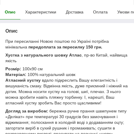
Опис
Характеристики
Доставка
Оплата
Умови п
Опис
При пересиланні Новою поштою по Україні потрібна
мінімальна
передоплата за пересилку 150 грн.
Хустка з натурального шовку Атлас
, пр-во Китай, найвища
якість
Розмір:
100х90 см
Матеріал:
100% натуральний шовк
Атласний хустку
вдало підкреслить Вашу елегантність і
вишуканість смаку. Відмінна якість, дуже приємний і ніжний на
дотик. Можна носити хустку на голові, шиї, плечах. З нього
можна зробити навіть пляжну торбинку. І, нарешті, Ваш
атласний хустку зробить Вас просто щасливими!
Догляд за виробом:
бережна ручне прання шампунем типу
«Делікат» при температурі 30 градусів без замочування і
віджимання; полоскання в холодній воді з додаванням оцту;
загортати виріб в сухий рушник і промакивать; сушити в
розправленому вигляді; прасувати на позначці «шовк».