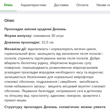
Опис
Характеристики
Доставка
Оплата
Умови п
Опис
Прокладки аніонні щоденні Доюань
Форма випуску:
паковання 30 штук
Довжина прокладки:
15,5 см.
Механізм дії:
відновлюють і нормалізують місячні цикли,
гормональний фон; захищають від запалення після пологів і
пологів; сприяють підтягуванню матки після пологів. Добре
вбирають біологічну рідину, зберігаючи водночас суху
поверхню; перешкоджають розмноженню мікроорганізмів
усередині прокладки впродовж необхідного часу та водночас
залишаються безпечними для нормальної мікрофлори
слизової оболонки; подразнення і свербіння;· запобігають
появі небажаного запаху;· зміцнять місцевий імунітет слизової
оболонки. Лікування безпліддя, нетримання сечі в дитячому
та літньому віці; простатиту, аденоми, геморою, кровотечі з
прямої кишки.
Структуру прокладок Доюань схематично можна уявити