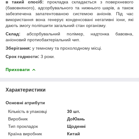
в такий спосіб:
прокладка складається з поверхневого
(бавовняного), адсорбувального та нижнього шарів, а також
забезпечена запатентованою системою аніонів. Під час
використання вона генерує конденсовані негативні іони, які
дають змогу поліпшити загальний стан організму.
Склад:
абсорбувальний полімер, надтонка бавовна,
аніоновий протиобактеріальний чип.
Зберігання:
у темному та прохолодному місці.
Срок годности:
3 роки.
Приховати
Характеристики
Основні атрибути
Кількість в упаковці
30 шт.
Виробник
ДоЮань
Тип прокладок
Щоденні
Країна виробник
Китай