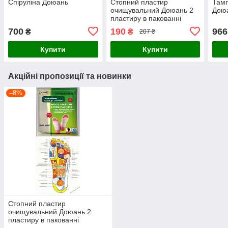
Спіруліна Доюань
Стопний пластир
Тамп
очищувальний Доюань 2
Доюа
пластиру в пакованні
700
190
966
₴
₴
207 ₴
Купити
Купити
Акційні пропозиції та новинки
–8%
Стопний пластир
очищувальний Доюань 2
пластиру в пакованні