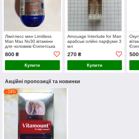
Лімітлесс мен Limitless
Amouage Interlude for Man
Окуг
Man Max No30 вітаміни
арабські олійні парфуми 3
віта
для чоловіків Єгипетська
мл
Єгип
800
270
500
₴
₴
Купити
Купити
Акційні пропозиції та новинки
–14%