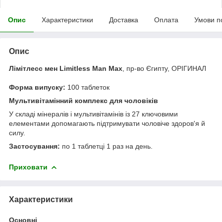
Опис
Характеристики
Доставка
Оплата
Умови п
Опис
Лімітлесс мен Limitless Man Max
, пр-во Єгипту, ОРІГИНАЛ
Форма випуску:
100 таблеток
Мультивітамінний комплекс для чоловіків
У складі мінералів і мультивітамінів із 27 ключовими
елементами допомагають підтримувати чоловіче здоров'я й
силу.
Застосування:
по 1 таблетці 1 раз на день.
Приховати
Характеристики
Основні