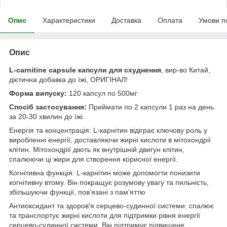
Опис
Характеристики
Доставка
Оплата
Умови п
Опис
L-carnitine capsule капсули для схуднення
, вир-во Китай,
дієтична добавка до їжі, ОРИГІНАЛ!
Форма випуску:
120 капсул по 500мг
Спосіб застосування:
Приймати по 2 капсули 1 раз на день
за 20-30 хвилин до їжі.
Енергія та концентрація: L-карнітин відіграє ключову роль у
виробленні енергії, доставляючи жирні кислоти в мітохондрії
клітин. Мітохондрії діють як внутрішній двигун клітин,
спалюючи ці жири для створення корисної енергії.
Когнітивна функція: L-карнітин може допомогти понизити
когнітивну втому. Він покращує розумову увагу та пильність,
збільшуючи функції, пов'язані з пам'яттю
Антиоксидант та здоров'я серцево-судинної системи: спалює
та транспортує жирні кислоти для підтримки рівня енергії
серцево-судинної системи. Він підтримує підвищене