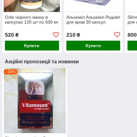
Олія чорного кмину в
Альхеміл Альхеміл Родовіт
Slim
капсулах 120 шт по 500 мг
для крові 30 капсул
для 
520
210
800
₴
₴
Купити
Купити
Акційні пропозиції та новинки
–14%