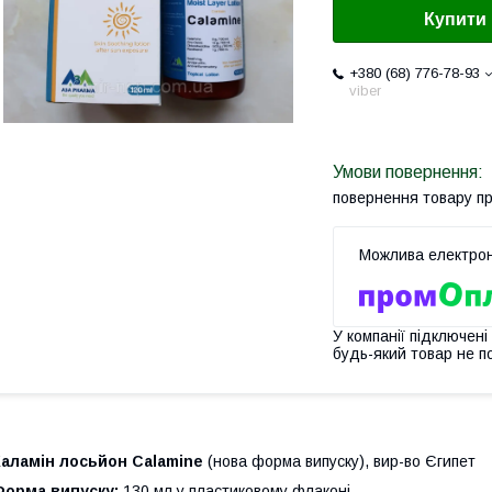
Купити
+380 (68) 776-78-93
viber
повернення товару п
У компанії підключені
будь-який товар не п
Каламін лосьйон Calamine
(нова форма випуску), вир-во Єгипет
Форма випуску:
130 мл у пластиковому флаконі