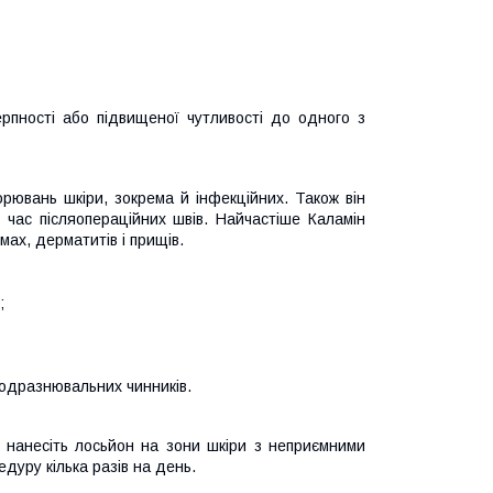
ерпності або підвищеної чутливості до одного з
орювань шкіри, зокрема й інфекційних. Також він
 час післяопераційних швів. Найчастіше Каламін
омах, дерматитів і прищів.
я;
подразнювальних чинників.
 нанесіть лосьйон на зони шкіри з неприємними
уру кілька разів на день.