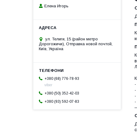
Елена Игорь
Д
К
к
ул. Телиги, 15 (район метро
Дорогожичи), Отправка новой почтой,
П
Київ, Україна
К
в
Л
К
+380 (68) 776-78-93
-
viber
-
+380 (50) 352-42-03
-
-
+380 (93) 592-07-83
—
Д
с