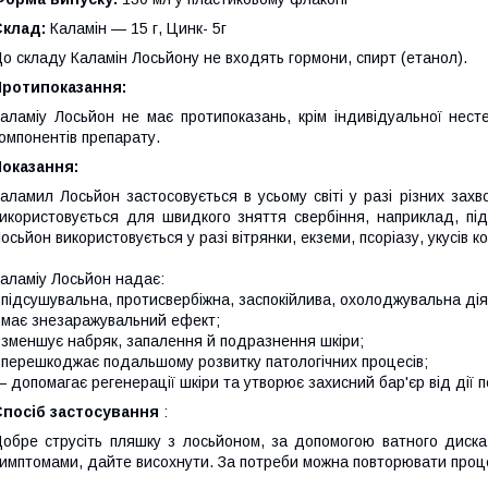
Склад:
Каламін — 15 г, Цинк- 5г
о складу Каламін Лосьйону не входять гормони, спирт (етанол).
Протипоказання:
аламіy Лосьйон не має протипоказань, крім індивідуальної нест
омпонентів препарату.
оказання:
аламил Лосьйон застосовується в усьому світі у разі різних захв
икористовується для швидкого зняття свербіння, наприклад, під
осьйон використовується у разі вітрянки, екземи, псоріазу, укусів к
аламіy Лосьйон надає:
 підсушувальна, протисвербіжна, заспокійлива, охолоджувальна ді
 має знезаражувальний ефект;
 зменшує набряк, запалення й подразнення шкіри;
 перешкоджає подальшому розвитку патологічних процесів;
 допомагає регенерації шкіри та утворює захисний бар'єр від дії 
Спосіб застосування
:
обре струсіть пляшку з лосьйоном, за допомогою ватного диска
имптомами, дайте висохнути. За потреби можна повторювати процед