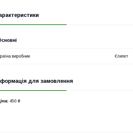
арактеристики
Основні
раїна виробник
Єгипет
нформація для замовлення
іна:
450 ₴