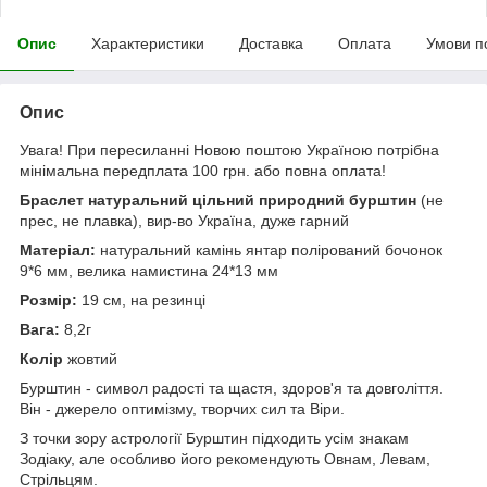
Опис
Характеристики
Доставка
Оплата
Умови п
Опис
Увага! При пересиланні Новою поштою Україною потрібна
мінімальна передплата 100 грн. або повна оплата!
Браслет натуральний цільний природний бурштин
(не
прес, не плавка), вир-во Україна, дуже гарний
Матеріал:
натуральний камінь янтар полірований бочонок
9*6 мм, велика намистина 24*13 мм
Розмір:
19 см, на резинці
Вага:
8,2г
Колір
жовтий
Бурштин - символ радості та щастя, здоров'я та довголіття.
Він - джерело оптимізму, творчих сил та Віри.
З точки зору астрології Бурштин підходить усім знакам
Зодіаку, але особливо його рекомендують Овнам, Левам,
Стрільцям.