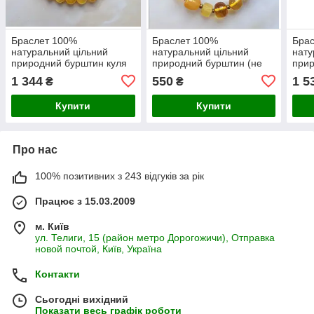
Браслет 100%
Браслет 100%
Бра
натуральний цільний
натуральний цільний
нату
природний бурштин куля
природний бурштин (не
прир
8 мм вага 7,2г
прес, не плавка) вага 8г
9 мм
1 344
550
1 5
₴
₴
розмір 19
Купити
Купити
Про нас
100% позитивних з 243 відгуків за рік
Працює з 15.03.2009
м. Київ
ул. Телиги, 15 (район метро Дорогожичи), Отправка
новой почтой, Київ, Україна
Контакти
Сьогодні вихідний
Показати весь графік роботи