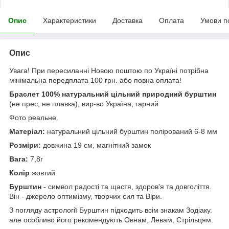
Опис
Характеристики
Доставка
Оплата
Умови п
Опис
Увага! При пересиланні Новою поштою по Україні потрібна
мінімальна передплата 100 грн. або повна оплата!
Браслет 100% натуральний цільний природний бурштин
(не прес, не плавка), вир-во Україна, гарний
Фото реальне.
Матеріал:
натуральний цільний бурштин полірований 6-8 мм
Розміри:
довжина 19 см, магнітний замок
Вага:
7,8г
Колір
жовтий
Бурштин
- символ радості та щастя, здоров'я та довголіття.
Він - джерело оптимізму, творчих сил та Віри.
З погляду астрології Бурштин підходить всім знакам Зодіаку.
але особливо його рекомендують Овнам, Левам, Стрільцям.