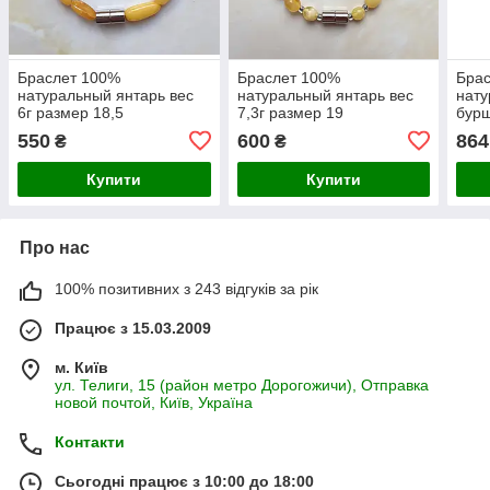
Браслет 100%
Браслет 100%
Бра
натуральный янтарь вес
натуральный янтарь вес
нату
6г размер 18,5
7,3г размер 19
бурш
19
550
600
864
₴
₴
Купити
Купити
Про нас
100% позитивних з 243 відгуків за рік
Працює з 15.03.2009
м. Київ
ул. Телиги, 15 (район метро Дорогожичи), Отправка
новой почтой, Київ, Україна
Контакти
Сьогодні працює з 10:00 до 18:00