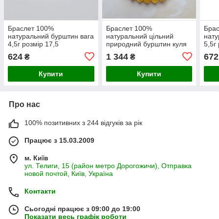
Браслет 100%
Браслет 100%
Бра
натуральний бурштин вага
натуральний цільний
нату
4,5г розмір 17,5
природний бурштин куля
5,5г
8 мм вага 7,2г
624
1 344
672
₴
₴
Купити
Купити
Про нас
100% позитивних з 244 відгуків за рік
Працює з 15.03.2009
м. Київ
ул. Телиги, 15 (район метро Дорогожичи), Отправка
новой почтой, Київ, Україна
Контакти
Сьогодні працює з 09:00 до 19:00
Показати весь графік роботи