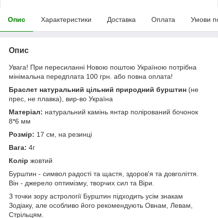
Опис
Характеристики
Доставка
Оплата
Умови п
Опис
Увага! При пересиланні Новою поштою Україною потрібна
мінімальна передплата 100 грн. або повна оплата!
Браслет натуральний цільний природний бурштин
(не
прес, не плавка), вир-во Україна
Матеріал:
натуральний камінь янтар полірований бочонок
8*6 мм
Розмір:
17 см, на резинці
Вага:
4г
Колір
жовтий
Бурштин - символ радості та щастя, здоров'я та довголіття.
Він - джерело оптимізму, творчих сил та Віри.
З точки зору астрології Бурштин підходить усім знакам
Зодіаку, але особливо його рекомендують Овнам, Левам,
Стрільцям.