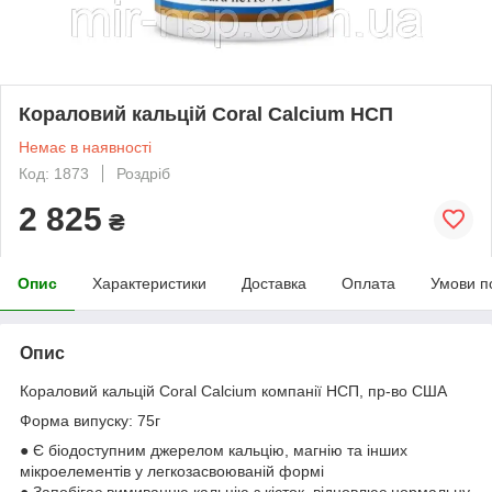
Кораловий кальцій Coral Calcium НСП
Немає в наявності
Код: 1873
Роздріб
2 825
₴
Опис
Характеристики
Доставка
Оплата
Умови п
Опис
Кораловий кальцій Coral Calcium компанії НСП, пр-во США
Форма випуску: 75г
● Є біодоступним джерелом кальцію, магнію та інших
мікроелементів у легкозасвоюваній формі
● Запобігає вимиванню кальцію з кісток, відновлює нормальну