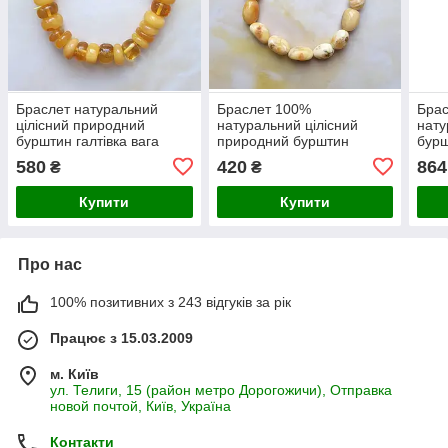
Браслет натуральний
Браслет 100%
Бра
цілісний природний
натуральний цілісний
нату
бурштин галтівка вага
природний бурштин
бурш
13,9г розмір 18
галтовка вага 7,4г розмір
19
580
420
864
₴
₴
19
Купити
Купити
Про нас
100% позитивних з 243 відгуків за рік
Працює з 15.03.2009
м. Київ
ул. Телиги, 15 (район метро Дорогожичи), Отправка
новой почтой, Київ, Україна
Контакти