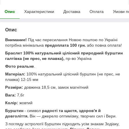
Опис
Характеристики
Доставка
Оплата
Умови п
Опис
Внимание!
Під час пересилання Новою поштою по Україні
потрібна мінімальна
предоплата 100 грн.
або повна оплата!
Браслет 100% натуральний цілісний природний бурштин
галтівка (не прес, не плавка),
пр-во Україна
Фото реальне
.
Матеріал:
100% натуральний цілісний бурштин (не прес, не
плавка) 12-15 мм
Розміри:
довжина 18,5 см, замок магнітний
Вага:
7,6г
Колір:
жовтий
Бурштин
- символ
радості та щастя, здоров'я й
довголіття.
Він — джерело оптимізму, творчих сил і Вери.
З погляду астрології Бурштин підходить усім знакам Зодіаку,