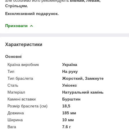
але особливо його рекомендують
Вівнам, Левам,
Стрільцям.
Ексклюзивний подарунок.
Приховати
Характеристики
Основні
Країна виробник
Україна
Тип
На руку
Тип браслета
Жорсткий, Замкнуте
Стать
Унісекс
Матеріал
Натуральний камінь
Камені вставки
Бурштин
Розмір браслета (см)
18,5
Довжина
185 мм
Ширина
10 мм
Вага
7.6 г