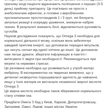
причому іноді пацієнти відзначають поліпшення з перших (3-5
день) прийому препарату. Це пов'язано не просто з
знеболюючим ефектом, а головне з виробленням
протизапальних простогландинів 1 і 3 груп, які блокують
запальні реакції в осередку ураження, знижуючи набряк
тканин. В результаті зникають болі, відновлюється рухливість
суглобів.
Наукові дослідження показують, що Omega 3 необхідна для
нормальної діяльності мозку, оскільки вона забезпечує
швидкий приплив енергії, що допомагає передачі імпульсів,
що несуть сигнал від однієї клітини до іншої. Це допомагає
нам легше думати, зберігати інформацію в пам'яті і
витягувати її звідти при необхідності. Рекомендується при
мігрені та нервових стресах.
Ця речовина необхідна що розвивається у утробі матері
ембріону. В експериментах на тваринах виявлено, що у
дитинчат незворотно порушувалася здатність до навчання,
якщо у їхніх матерів не вистачало незамінної жирної кислоти
Omega 3.
Ця жирна кислота необхідна також збереження нормального
стану сітківки ока.
Придбати Омега 3 бад у Києві, Харкові, Дніпропетровську,
Запоріжжі, Одесі, Львові, інших містах України.