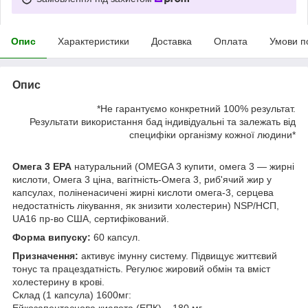
Опис
Характеристики
Доставка
Оплата
Умови п
Опис
*Не гарантуємо конкретний 100% результат.
Результати використання бад індивідуальні та залежать від
специфіки організму кожної людини*
Омега 3 EPA
натуральний (OMEGA 3 купити, омега 3 — жирні
кислоти, Омега 3 ціна, вагітність-Омега 3, риб'ячий жир у
капсулах, поліненасичені жирні кислоти омега-3, серцева
недостатність лікування, як знизити холестерин) NSP/НСП,
UA16 пр-во США, сертифікований.
Форма випуску:
60 капсул.
Призначення:
активує імунну систему. Підвищує життєвий
тонус та працездатність. Регулює жировий обмін та вміст
холестерину в крові.
Склад (1 капсула) 1600мг:
Ейкозапентаєнова кислота (ЕПК) – 180 мг.