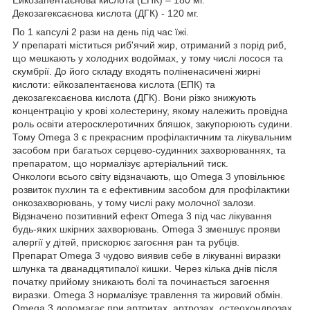
Декозагексаєнова кислота (ДГК) - 120 мг.
По 1 капсулі 2 рази на день під час їжі.
У препараті міститься риб'ячий жир, отриманий з порід риб,
що мешкають у холодних водоймах, у тому числі лосося та
скумбрії. До його складу входять поліненасичені жирні
кислоти: ейкозапентаєнова кислота (ЕПК) та
декозагексаєнова кислота (ДГК). Вони різко знижують
концентрацію у крові холестерину, якому належить провідна
роль освіти атеросклеротичних бляшок, закупорюють судини.
Тому Omega 3 є прекрасним профілактичним та лікувальним
засобом при багатьох серцево-судинних захворюваннях, та
препаратом, що нормалізує артеріальний тиск.
Онкологи всього світу відзначають, що Omega 3 уповільнює
розвиток пухлин та є ефективним засобом для профілактики
онкозахворювань, у тому числі раку молочної залози.
Відзначено позитивний ефект Omega 3 під час лікування
будь-яких шкірних захворювань. Omega 3 зменшує прояви
алергії у дітей, прискорює загоєння ран та рубців.
Препарат Omega 3 чудово виявив себе в лікуванні виразки
шлунка та дванадцятипалої кишки. Через кілька днів після
початку прийому зникають болі та починається загоєння
виразки. Omega 3 нормалізує травлення та жировий обмін.
Omega 3 допомагає при артритах, артрозах, остеохондрозах,