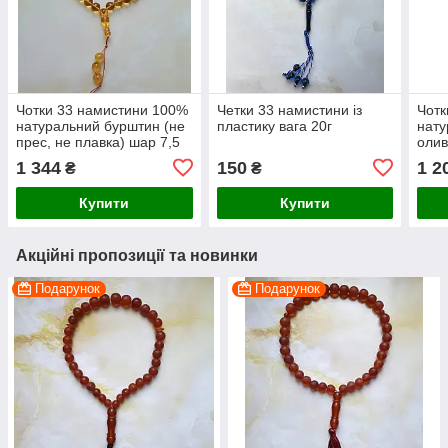
Чотки 33 намистини 100%
Четки 33 намистини із
Чотк
натуральний бурштин (не
пластику вага 20г
нату
прес, не плавка) шар 7,5
олив
мм вага 9,2г
плав
1 344
150
1 2
₴
₴
Купити
Купити
Акційні пропозиції та новинки
Подарунок
Подарунок