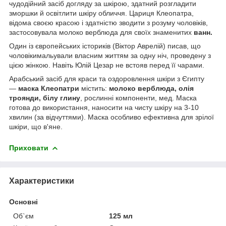
чудодійний засіб догляду за шкірою, здатний розгладити
зморшки й освітлити шкіру обличчя. Цариця Клеопатра,
відома своєю красою і здатністю зводити з розуму чоловіків,
застосовувала молоко верблюда для своїх знаменитих
ванн.
Один із європейських істориків (Віктор Аврелій) писав, що
чоловікимальували власним життям за одну ніч, проведену з
цією жінкою. Навіть Юлій Цезар не встояв перед її чарами.
Арабський засіб для краси та оздоровлення шкіри з Єгипту
—
маска Клеопатри
містить:
молоко верблюда, олія
троянди, білу глину
, рослинні компоненти, мед. Маска
готова до використання, наносити на чисту шкіру на 3-10
хвилин (за відчуттями). Маска особливо ефективна для зрілої
шкіри, що в'яне.
Приховати
Характеристики
Основні
Об`єм
125 мл