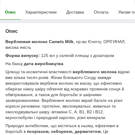
Опис
Характеристики
Доставка
Оплата
Умови п
Опис
Верблюжня молоко Camels Milk
, пр-во Єгипту, ОРІГИНАЛ,
висока якість
Форма випуску:
125 мл у скляній пляшці з дозатором
На банці
дата виробництва
Цілющі та косметичні властивості
верблюжого молока
відомі
вже кілька тисяч років. Жінки Близького Сходу завжди
використовували верблюж молоко як маску, що ефективно
оберігає ніжну шкіру обличчя від яскравих променів сонця й
обвітрювання, а також для боротьби зі шкірними
захворюваннями. Верблюжня молоко вкрай багате на різні
корисні речовини: протеїни, зволожувальні, живильні та
омолоджувальні шкіру, вітаміни С, А, В1, В2 і В12,
імуноглобулін і природний каротин, різні мінерали.
Природні антибіотики, що містяться в ньому, ефективні в
боротьбі
з псоріазом, себореєю, дерматитом.
Це