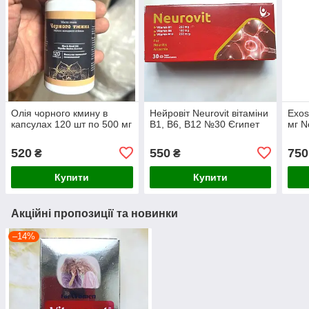
Олія чорного кмину в
Нейровіт Neurovit вітаміни
Exos
капсулах 120 шт по 500 мг
В1, В6, В12 №30 Єгипет
мг N
520
550
750
₴
₴
Купити
Купити
Акційні пропозиції та новинки
–14%