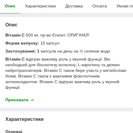
Опис
Характеристики
Доставка
Оплата
Умови п
Опис
Вітамін C
500 мг, пр-во Єгипет, ОРИГІНАЛ!
Форма випуску:
10 капсул
Застосування: 1
капсула на день на ½ склянки води.
Вітамін C
відіграє важливу роль у імунній функції. Він
необхідний для біосинтезу колагену, L-карнітину та деяких
нейротрансмітерів. Вітамін C також бере участь у метаболізмі
білків. Вітамін С також є важливим фізіологічним
антиоксидантом. Вітамін C відіграє важливу роль у імунній
функції.
Приховати
Характеристики
Основні