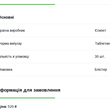
Основні
раїна виробник
Єгипет
орма випуску
Таблетки
ількість в упаковці
30 шт.
паковка
Блістер
нформація для замовлення
іна:
520 ₴