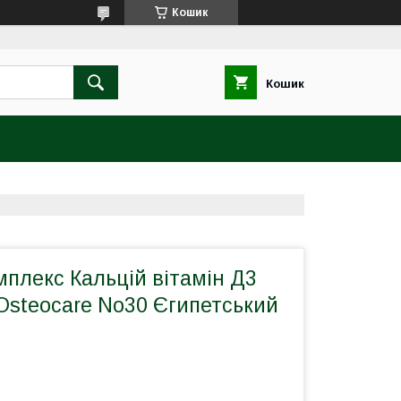
Кошик
Кошик
плекс Кальцій вітамін Д3
Osteocare No30 Єгипетський