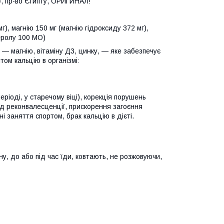
e
, пр-во Єгипту, ОРИГИНАЛ!
г), магнію 150 мг (магнію гідроксиду 372 мг),
феролу 100 МО)
— магнію, вітаміну Д3, цинку, — яке забезпечує
ом кальцію в організмі:
ріоді, у старечому віці), корекція порушень
іод реконвалесценції, прискорення загоєння
ні заняття спортом, брак кальцію в дієті.
у, до або під час їди, ковтають, не розжовуючи,