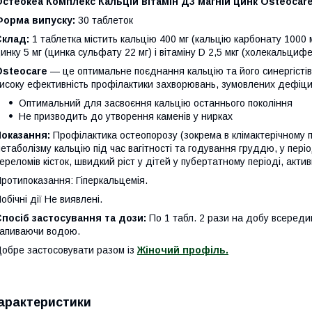
стеокеа Комплекс Кальцій вітамін Д3 магній цинк Osteocar
Форма випуску:
30 таблеток
Склад:
1 таблетка містить кальцію 400 мг (кальцію карбонату 1000 м
инку 5 мг (цинка сульфату 22 мг) і вітаміну D 2,5 мкг (холекальци
Osteocare
— це оптимальне поєднання кальцію та його синергістів 
исоку ефективність профілактики захворювань, зумовлених дефіцит
Оптимальний для засвоєння кальцію останнього покоління
Не призводить до утворення каменів у нирках
оказання:
Профілактика остеопорозу (зокрема в клімактерічному пе
етаболізму кальцію під час вагітності та годування груддю, у пер
ереломів кісток, швидкий ріст у дітей у пубертатному періоді, актив
ротипоказання: Гіперкальцемія.
обічні дії Не виявлені.
посіб застосування та дози:
По 1 табл. 2 рази на добу всередин
апиваючи водою.
обре застосовувати разом із
Жіночий профіль.
арактеристики