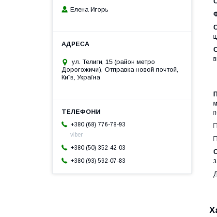
О
Елена Игорь
ц
в
ул. Телиги, 15 (район метро
Дорогожичи), Отправка новой почтой,
Київ, Україна
П
м
п
+380 (68) 776-78-93
П
viber
П
+380 (50) 352-42-03
С
з
+380 (93) 592-07-83
Д
Х