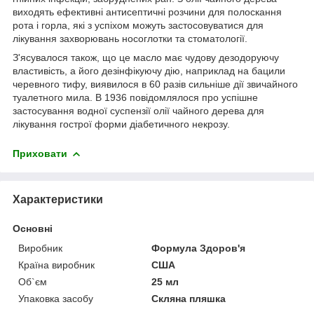
виходять ефективні антисептичні розчини для полоскання
рота і горла, які з успіхом можуть застосовуватися для
лікування захворювань носоглотки та стоматології.
З'ясувалося також, що це масло має чудову дезодоруючу
властивість, а його дезінфікуючу дію, наприклад на бацили
черевного тифу, виявилося в 60 разів сильніше дії звичайного
туалетного мила. В 1936 повідомлялося про успішне
застосування водної суспензії олії чайного дерева для
лікування гострої форми діабетичного некрозу.
Приховати
Характеристики
Основні
Виробник
Формула Здоров'я
Країна виробник
США
Об`єм
25 мл
Упаковка засобу
Скляна пляшка