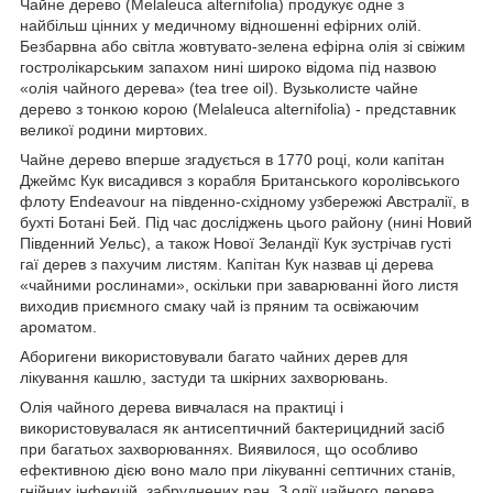
Чайне дерево (Melaleuca alternifolia) продукує одне з
найбільш цінних у медичному відношенні ефірних олій.
Безбарвна або світла жовтувато-зелена ефірна олія зі свіжим
гостролікарським запахом нині широко відома під назвою
«олія чайного дерева» (tea tree oil). Вузьколисте чайне
дерево з тонкою корою (Melaleuca alternifolia) - представник
великої родини миртових.
Чайне дерево вперше згадується в 1770 році, коли капітан
Джеймс Кук висадився з корабля Британського королівського
флоту Endeavour на південно-східному узбережжі Австралії, в
бухті Ботані Бей. Під час досліджень цього району (нині Новий
Південний Уельс), а також Нової Зеландії Кук зустрічав густі
гаї дерев з пахучим листям. Капітан Кук назвав ці дерева
«чайними рослинами», оскільки при заварюванні його листя
виходив приємного смаку чай із пряним та освіжаючим
ароматом.
Аборигени використовували багато чайних дерев для
лікування кашлю, застуди та шкірних захворювань.
Олія чайного дерева вивчалася на практиці і
використовувалася як антисептичний бактерицидний засіб
при багатьох захворюваннях. Виявилося, що особливо
ефективною дією воно мало при лікуванні септичних станів,
гнійних інфекцій, забруднених ран. З олії чайного дерева