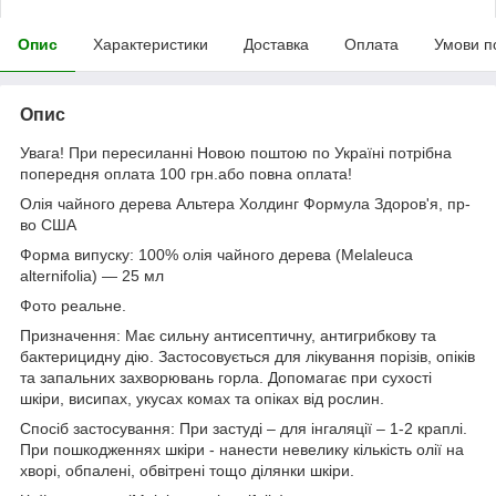
Опис
Характеристики
Доставка
Оплата
Умови п
Опис
Увага! При пересиланні Новою поштою по Україні потрібна
попередня оплата 100 грн.або повна оплата!
Олія чайного дерева Альтера Холдинг Формула Здоров'я, пр-
во США
Форма випуску: 100% олія чайного дерева (Melaleuca
alternifolia) — 25 мл
Фото реальне.
Призначення: Має сильну антисептичну, антигрибкову та
бактерицидну дію. Застосовується для лікування порізів, опіків
та запальних захворювань горла. Допомагає при сухості
шкіри, висипах, укусах комах та опіках від рослин.
Спосіб застосування: При застуді – для інгаляції – 1-2 краплі.
При пошкодженнях шкіри - нанести невелику кількість олії на
хворі, обпалені, обвітрені тощо ділянки шкіри.