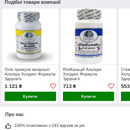
Подібні товари компанії
Олія примули вечірньої
ЮніКальцій Альтера
Стев
Альтера Холдинг Формула
Холдинг Формула
Хол
Здоров'я
Здоров'я
Здор
1 121
713
553
₴
₴
Купити
Купити
Про нас
100% позитивних з 243 відгуків за рік