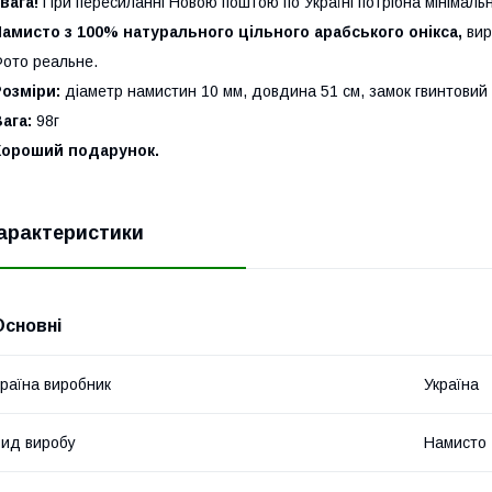
вага!
При пересиланні Новою поштою по Україні потрібна мінімаль
амисто з 100% натурального цільного арабського онікса,
вир
ото реальне.
Розміри:
діаметр намистин 10 мм, довдина 51 см, замок гвинтовий
ага:
98г
Хороший подарунок.
арактеристики
Основні
раїна виробник
Україна
ид виробу
Намисто