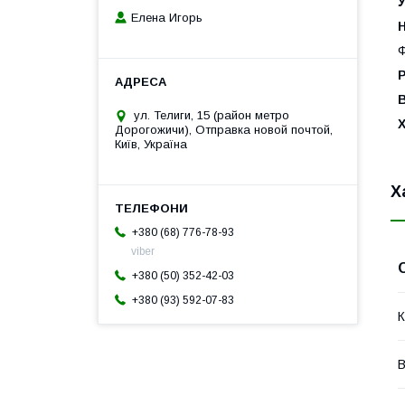
У
Елена Игорь
Н
Ф
В
ул. Телиги, 15 (район метро
Дорогожичи), Отправка новой почтой,
Київ, Україна
Х
+380 (68) 776-78-93
viber
+380 (50) 352-42-03
+380 (93) 592-07-83
К
В