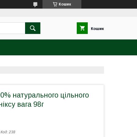
Кошик
Кошик
00% натурального цільного
іксу вага 98г
Код:
238