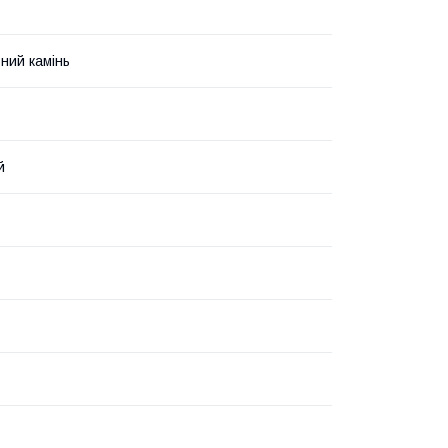
ний камінь
й