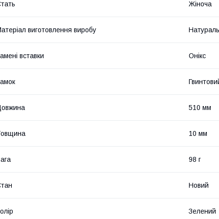
тать
Жіноча
атеріал виготовлення виробу
Натураль
амені вставки
Онікс
амок
Гвинтови
Довжина
510 мм
Товщина
10 мм
ага
98 г
Стан
Новий
олір
Зелений