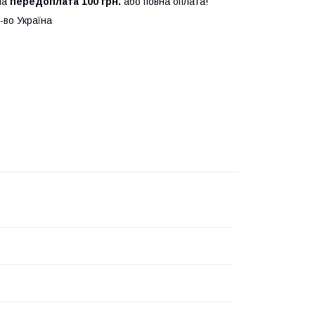
на
передоплата 100 грн.
або повна оплата!
-во Україна